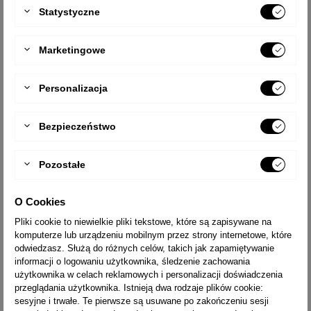
Opcjonalne
Statystyczne
Otrzymuj oferty od naszych partnerów
Marketingowe
Personalizacja
Zapisz się do newslettera
Możesz zrezygnować w każdej chwili. W tym celu należy
Bezpieczeństwo
odnaleźć szczegóły w naszej informacji prawnej.
Pozostałe
Zgadzam się z regulaminem i polityką prywatności.
O Cookies
Pliki cookie to niewielkie pliki tekstowe, które są zapisywane na
komputerze lub urządzeniu mobilnym przez strony internetowe, które
odwiedzasz. Służą do różnych celów, takich jak zapamiętywanie
Chcę subskrybować przypomnienia o komentarzach i
informacji o logowaniu użytkownika, śledzenie zachowania
otrzymywać korespondencję email z kodami rabatowymi
użytkownika w celach reklamowych i personalizacji doświadczenia
przeglądania użytkownika. Istnieją dwa rodzaje plików cookie:
sesyjne i trwałe. Te pierwsze są usuwane po zakończeniu sesji