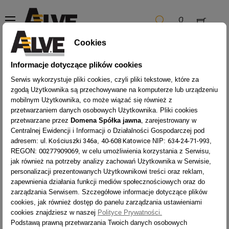
Toggle
☰
navigation
Cookies
Stwórz konto
Informacje dotyczące plików cookies
Serwis wykorzystuje pliki cookies, czyli pliki tekstowe, które za
zgodą Użytkownika są przechowywane na komputerze lub urządzeniu
Masz już konto?
Zaloguj się!
mobilnym Użytkownika, co może wiązać się również z
przetwarzaniem danych osobowych Użytkownika. Pliki cookies
Nazwa kontaktu
przetwarzane przez
Domena Spółka jawna
, zarejestrowany w
Centralnej Ewidencji i Informacji o Działalności Gospodarczej pod
Pan
Pani
adresem:
ul. Kościuszki 346a
,
40-608 Katowice
NIP:
634-24-71-993
,
REGON:
00277909069
, w celu umożliwienia korzystania z Serwisu,
jak również na potrzeby analizy zachowań Użytkownika w Serwisie,
Imię
personalizacji prezentowanych Użytkownikowi treści oraz reklam,
zapewnienia działania funkcji mediów społecznościowych oraz do
zarządzania Serwisem. Szczegółowe informacje dotyczące plików
cookies, jak również dostęp do panelu zarządzania ustawieniami
Tylko litery, kropka (.) i spacja są dozwolone.
cookies znajdziesz w naszej
Polityce Prywatności.
Podstawą prawną przetwarzania Twoich danych osobowych