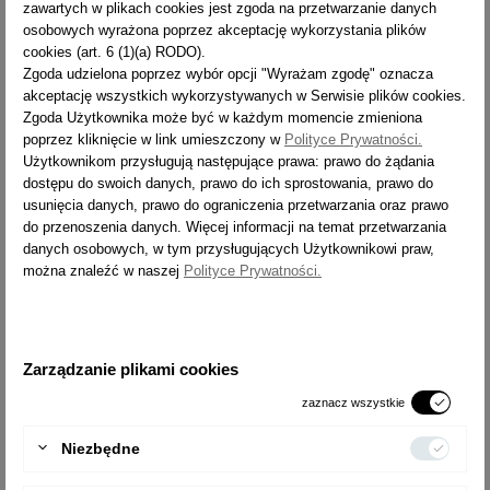
zawartych w plikach cookies jest zgoda na przetwarzanie danych
Nazwisko
osobowych wyrażona poprzez akceptację wykorzystania plików
cookies (art. 6 (1)(a) RODO).
Zgoda udzielona poprzez wybór opcji "Wyrażam zgodę" oznacza
Tylko litery, kropka (.) i spacja są dozwolone.
akceptację wszystkich wykorzystywanych w Serwisie plików cookies.
Zgoda Użytkownika może być w każdym momencie zmieniona
poprzez kliknięcie w link umieszczony w
Polityce Prywatności.
E-mail
Użytkownikom przysługują następujące prawa: prawo do żądania
dostępu do swoich danych, prawo do ich sprostowania, prawo do
usunięcia danych, prawo do ograniczenia przetwarzania oraz prawo
do przenoszenia danych. Więcej informacji na temat przetwarzania
danych osobowych, w tym przysługujących Użytkownikowi praw,
można znaleźć w naszej
Polityce Prywatności.
Hasło
Zarządzanie plikami cookies
Data urodzenia
zaznacz wszystkie
Niezbędne
(Np.: 1970-05-31)