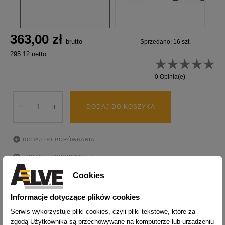
363,00 zł
brutto
Sprzedano: 16 szt.
295.12 netto
0 Opinia(e)
DODAJ DO KOSZYKA

DODAJ DO PORÓWNANIA

ZOBACZ PORÓWNANIE (
)
Cookies
Raty! Kup teraz, zapłać później
Informacje dotyczące plików cookies
Ten produkt możesz kupić na raty lub z odroczoną płatnością!
Serwis wykorzystuje pliki cookies, czyli pliki tekstowe, które za
Dodaj produkt do koszyka. W trakcie wyboru metody płatności wybierz
zgodą Użytkownika są przechowywane na komputerze lub urządzeniu