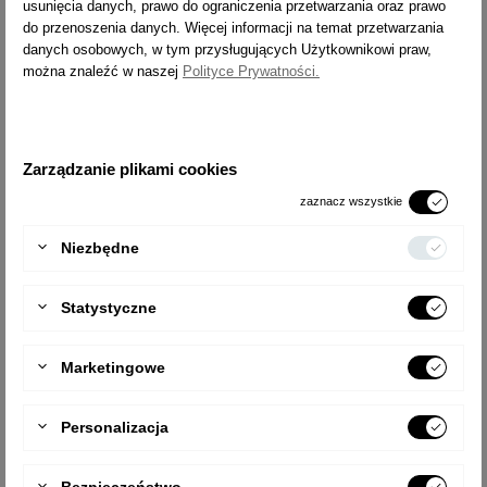
usunięcia danych, prawo do ograniczenia przetwarzania oraz prawo
drabiny przegubowej w podest roboczy. Pokład do drabin
do przenoszenia danych. Więcej informacji na temat przetwarzania
przegubowych daje gwarancję stabilnej, antypoślizgowej
danych osobowych, w tym przysługujących Użytkownikowi praw,
powierzchni. Łatwy w transporcie, wygodny do założenia i
można znaleźć w naszej
Polityce Prywatności.
użytkowania.
Produkt objęty jest 3 letnią gwarancją. Dopuszczalne obciążenie
wysoki 150 kg.
Zarządzanie plikami cookies
Producent:
ALVE spol. s r.o.
zaznacz wszystkie
Veřovice, č.p. 80
742 73 Veřovice
Niezbędne
Republika Czeska
alve@alve.cz
Statystyczne
Alve ocena ryzyka
Marketingowe
PASUJE DO


Personalizacja
Bezpieczeństwo