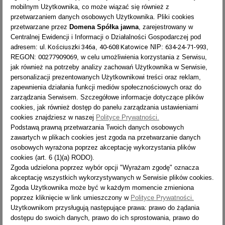
imoje i zatwierdź zakup. W oknie płatności wybierz "raty imoje" i rozłóż
mobilnym Użytkownika, co może wiązać się również z
spłatę na wygodne raty.
przetwarzaniem danych osobowych Użytkownika. Pliki cookies
przetwarzane przez
Domena Spółka jawna
, zarejestrowany w
Pokład umożliwia zamienienie drabiny przegubowej 4x3 w podest
Centralnej Ewidencji i Informacji o Działalności Gospodarczej pod
roboczy.
ul. Kościuszki 346a
40-608 Katowice
634-24-71-993
adresem:
,
NIP:
,
Wykonany z wodoodpornej sklejki z powierzchnią antypoślizgową.
00277909069
REGON:
, w celu umożliwienia korzystania z Serwisu,
Wystarczy położyć pokład na drabinie i dokręcić śruby dociskowe.
jak również na potrzeby analizy zachowań Użytkownika w Serwisie,
Ciężar: 3 kg.
personalizacji prezentowanych Użytkownikowi treści oraz reklam,
Dopuszczalne obciążenie: 150 kg.
zapewnienia działania funkcji mediów społecznościowych oraz do
Gwarancja pisemna: 3 lata.
zarządzania Serwisem. Szczegółowe informacje dotyczące plików
cookies, jak również dostęp do panelu zarządzania ustawieniami
cookies znajdziesz w naszej
Polityce Prywatności.
Podstawą prawną przetwarzania Twoich danych osobowych
zawartych w plikach cookies jest zgoda na przetwarzanie danych
osobowych wyrażona poprzez akceptację wykorzystania plików
OPIS
cookies (art. 6 (1)(a) RODO).
Zgoda udzielona poprzez wybór opcji "Wyrażam zgodę" oznacza
akceptację wszystkich wykorzystywanych w Serwisie plików cookies.
Pokład do drabin przegubowych 4-częściowych dedykowany jest
Zgoda Użytkownika może być w każdym momencie zmieniona
drabinom z serii Forte. Pokład wykonany jest z wodoodpornej
poprzez kliknięcie w link umieszczony w
Polityce Prywatności.
sklejki, dzięki czemu jest odporny na działanie warunków
Użytkownikom przysługują następujące prawa: prawo do żądania
atmosferycznych. Antypoślizgowa powłoka zapewnia stabilność i
dostępu do swoich danych, prawo do ich sprostowania, prawo do
bezpieczeństwo pracy na podeście. Umożliwia zamienienie