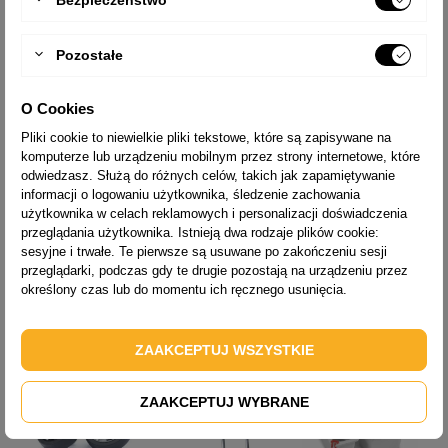
Pozostałe

O Cookies
Drabina aluminiowa
Pliki cookie to niewielkie pliki tekstowe, które są zapisywane na
przegubowa 4-
komputerze lub urządzeniu mobilnym przez strony internetowe, które
częściowa
odwiedzasz. Służą do różnych celów, takich jak zapamiętywanie
profesjonalna 4x3
informacji o logowaniu użytkownika, śledzenie zachowania
Forte 4410
użytkownika w celach reklamowych i personalizacji doświadczenia
Cena
723,00 zł
przeglądania użytkownika. Istnieją dwa rodzaje plików cookie:
sesyjne i trwałe. Te pierwsze są usuwane po zakończeniu sesji
przeglądarki, podczas gdy te drugie pozostają na urządzeniu przez
określony czas lub do momentu ich ręcznego usunięcia.
BYĆ MOŻE ZAINTERESUJĄ CIĘ TEŻ


ZAAKCEPTUJ WSZYSTKIE
ZAAKCEPTUJ WYBRANE