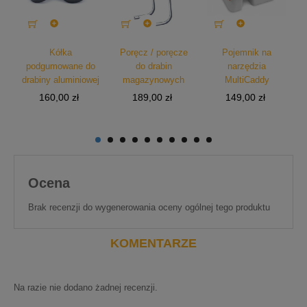



Kółka
Poręcz / poręcze
Pojemnik na
podgumowane do
do drabin
narzędzia
a
drabiny aluminiowej
magazynowych
MultiCaddy
Cena
Cena
Cena
160,00 zł
189,00 zł
149,00 zł
Ocena
Brak recenzji do wygenerowania oceny ogólnej tego produktu
KOMENTARZE
Na razie nie dodano żadnej recenzji.