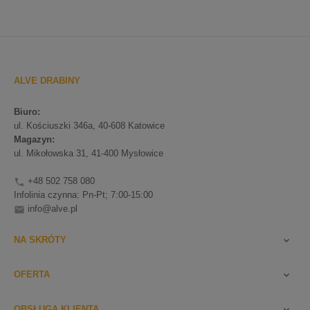
ALVE DRABINY
Biuro:
ul. Kościuszki 346a, 40-608 Katowice
Magazyn:
ul. Mikołowska 31, 41-400 Mysłowice
+48 502 758 080

Infolinia czynna: Pn-Pt; 7:00-15:00
info@alve.pl

NA SKRÓTY

OFERTA

OBSŁUGA KLIENTA