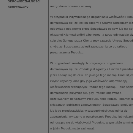
ODPOWIEDZIALNOŚCI
niezgodność towaru z umową
SPRZEDAWCY
W przypadku indywidualnego uzgadniania właściwości Prod
domniemywa się, że jest on zgodny z Umową Sprzedaży, jeż
odpowiada podanemu przez Sprzedawcę opisowi lub ma ce
okazanej Klientowi próbki albo wzoru, a także gdy nadaje si
celu określonego przez Klienta przy zawarciu Umowy Sprzed
chyba że Sprzedawca zgłosił zastrzeżenia co do takiego
przeznaczenia Produktu.
W przypadkach nieobjętych powyższymi przypadkami
domniemywa się, że Produkt jest zgodny z Umową Sprzedaż
jeżeli nadaje się do celu, do jakiego tego rodzaju Produkt je
zwykle używany, oraz gdy jego właściwości odpowiadają
właściwościom cechującym Produkt tego rodzaju. Takie sam
domniemanie przyjmuje się, gdy Produkt odpowiada
oczekiwaniom dotyczącym Produktu tego rodzaju, opartym 
składanych publicznie zapewnieniach Sprzedawcy, produce
lub jego przedstawiciela; w szczególności uwzględnia się
zapewnienia, wyrażone w oznakowaniu Produktu lub reklami
odnoszące się do właściwości Produktu, w tym także terminu
w jakim Produkt ma je zachować.