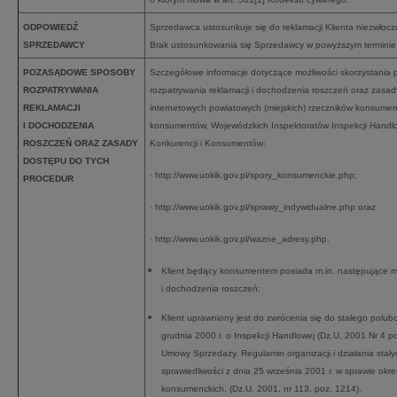
ODPOWIEDŹ
Sprzedawca ustosunkuje się do reklamacji Klienta niezwłoczni
SPRZEDAWCY
Brak ustosunkowania się Sprzedawcy w powyższym terminie
POZASĄDOWE SPOSOBY
Szczegółowe informacje dotyczące możliwości skorzystani
ROZPATRYWANIA
rozpatrywania reklamacji i dochodzenia roszczeń oraz zasa
REKLAMACJI
internetowych powiatowych (miejskich) rzeczników konsumen
I DOCHODZENIA
konsumentów, Wojewódzkich Inspektoratów Inspekcji Handl
ROSZCZEŃ ORAZ ZASADY
Konkurencji i Konsumentów:
DOSTĘPU DO TYCH
· http://www.uokik.gov.pl/spory_konsumenckie.php;
PROCEDUR
· http://www.uokik.gov.pl/sprawy_indywidualne.php oraz
· http://www.uokik.gov.pl/wazne_adresy.php.
Klient będący konsumentem posiada m.in. następujące m
i dochodzenia roszczeń:
Klient uprawniony jest do zwrócenia się do stałego pol
grudnia 2000 r. o Inspekcji Handlowej (Dz.U. 2001 Nr 4 po
Umowy Sprzedaży. Regulamin organizacji i działania sta
sprawiedliwości z dnia 25 września 2001 r. w sprawie okr
konsumenckich. (Dz.U. 2001, nr 113, poz. 1214).