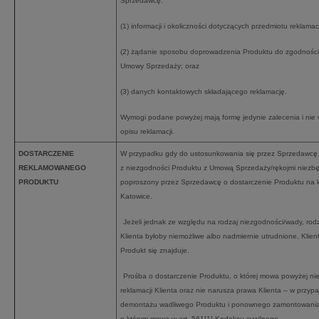
Sprzedawcę:
(1) informacji i okoliczności dotyczących przedmiotu reklama
(2) żądanie sposobu doprowadzenia Produktu do zgodności
Umowy Sprzedaży; oraz
(3) danych kontaktowych składającego reklamację.
Wymogi podane powyżej mają formę jedynie zalecenia i nie 
opisu reklamacji.
DOSTARCZENIE
W przypadku gdy do ustosunkowania się przez Sprzedawcę d
REKLAMOWANEGO
z niezgodności Produktu z Umową Sprzedaży/rękojmi niezbę
PRODUKTU
poproszony przez Sprzedawcę o dostarczenie Produktu na k
Katowice.
Jeżeli jednak ze względu na rodzaj niezgodności/wady, ro
Klienta byłoby niemożliwe albo nadmiernie utrudnione, Klie
Produkt się znajduje.
Prośba o dostarczenie Produktu, o której mowa powyżej n
reklamacji Klienta oraz nie narusza prawa Klienta – w przy
demontażu wadliwego Produktu i ponownego zamontowania 
o którym mowa w art. 561[1] Kodeksu cywilnego.