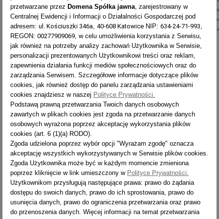
przetwarzane przez
Domena Spółka jawna
, zarejestrowany w
od Umowy Sprzedaży. Od Umowy Sprzedaży Klient nie moż
Centralnej Ewidencji i Informacji o Działalności Gospodarczej pod
odstąpić, gdy niezgodność Produktu z Umową Sprzedaży je
adresem:
ul. Kościuszki 346a
,
40-608 Katowice
NIP:
634-24-71-993
,
nieistotna. Przy określaniu odpowiedniego czasu naprawy l
REGON:
00277909069
, w celu umożliwienia korzystania z Serwisu,
wymiany uwzględnia się rodzaj Produktu i cel jego nabycia.
jak również na potrzeby analizy zachowań Użytkownika w Serwisie,
personalizacji prezentowanych Użytkownikowi treści oraz reklam,
zapewnienia działania funkcji mediów społecznościowych oraz do
zarządzania Serwisem. Szczegółowe informacje dotyczące plików
cookies, jak również dostęp do panelu zarządzania ustawieniami
cookies znajdziesz w naszej
Polityce Prywatności.
Podstawą prawną przetwarzania Twoich danych osobowych
zawartych w plikach cookies jest zgoda na przetwarzanie danych
osobowych wyrażona poprzez akceptację wykorzystania plików
cookies (art. 6 (1)(a) RODO).
Zgoda udzielona poprzez wybór opcji "Wyrażam zgodę" oznacza
akceptację wszystkich wykorzystywanych w Serwisie plików cookies.
Zgoda Użytkownika może być w każdym momencie zmieniona
poprzez kliknięcie w link umieszczony w
Polityce Prywatności.
Użytkownikom przysługują następujące prawa: prawo do żądania
dostępu do swoich danych, prawo do ich sprostowania, prawo do
usunięcia danych, prawo do ograniczenia przetwarzania oraz prawo
do przenoszenia danych. Więcej informacji na temat przetwarzania