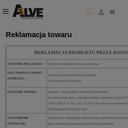
Toggle
☰
navigation
Reklamacja towaru
REKLAMACJA PRODUKTU PRZEZ KONSU
PODSTAWA REKLAMACJI
z tytułu niezgodności towaru z umową
DATA ZAWARCIA UMOWY
dotyczy Umów Sprzedaży zawartych
SPRZEDAŻY
do 24 grudnia 2014 roku
PODSTAWA PRAWNA
ustawa o szczególnych warunkach sprzedaży
konsumenckiej oraz o zmianie kodeksu cywilnego z dnia 27 l
2002 r. (Dz.U. nr 141, poz. 1176 ze zm.) oraz inne powszech
obowiązujące przepisy prawa
PODSTAWOWE
Sprzedawca odpowiada wobec Klienta, jeżeli Produkt w chwi
PRZESŁANKI
jego wydania jest niezgodny z Umową Sprzedaży.