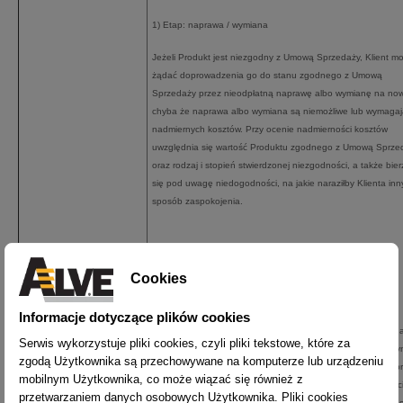
1) Etap: naprawa / wymiana
Jeżeli Produkt jest niezgodny z Umową Sprzedaży, Klient m
żądać doprowadzenia go do stanu zgodnego z Umową
Sprzedaży przez nieodpłatną naprawę albo wymianę na now
chyba że naprawa albo wymiana są niemożliwe lub wymagaj
nadmiernych kosztów. Przy ocenie nadmierności kosztów
uwzględnia się wartość Produktu zgodnego z Umową Sprze
oraz rodzaj i stopień stwierdzonej niezgodności, a także bier
się pod uwagę niedogodności, na jakie naraziłby Klienta inn
sposób zaspokojenia.
2) Etap: obniżenie ceny /zwrot pieniędzy
Cookies
Informacje dotyczące plików cookies
Jeżeli Klient, z przyczyn określonych powyżej, nie może żąd
Serwis wykorzystuje pliki cookies, czyli pliki tekstowe, które za
naprawy ani wymiany albo jeżeli Sprzedawca nie zdoła uczy
zgodą Użytkownika są przechowywane na komputerze lub urządzeniu
zadość takiemu żądaniu w odpowiednim czasie lub gdy nap
mobilnym Użytkownika, co może wiązać się również z
albo wymiana narażałaby Klienta na znaczne niedogodnośc
przetwarzaniem danych osobowych Użytkownika. Pliki cookies
on prawo domagać się stosownego obniżenia ceny albo ods