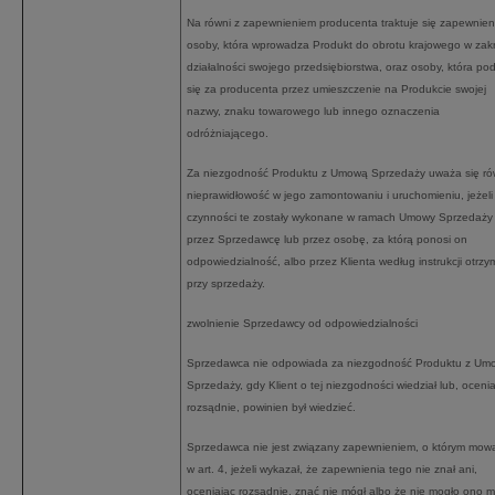
Na równi z zapewnieniem producenta traktuje się zapewnien
osoby, która wprowadza Produkt do obrotu krajowego w zak
działalności swojego przedsiębiorstwa, oraz osoby, która po
się za producenta przez umieszczenie na Produkcie swojej
nazwy, znaku towarowego lub innego oznaczenia
odróżniającego.
Za niezgodność Produktu z Umową Sprzedaży uważa się ró
nieprawidłowość w jego zamontowaniu i uruchomieniu, jeżeli
czynności te zostały wykonane w ramach Umowy Sprzedaży
przez Sprzedawcę lub przez osobę, za którą ponosi on
odpowiedzialność, albo przez Klienta według instrukcji otrzy
przy sprzedaży.
zwolnienie Sprzedawcy od odpowiedzialności
Sprzedawca nie odpowiada za niezgodność Produktu z Um
Sprzedaży, gdy Klient o tej niezgodności wiedział lub, oceni
rozsądnie, powinien był wiedzieć.
Sprzedawca nie jest związany zapewnieniem, o którym mow
w art. 4, jeżeli wykazał, że zapewnienia tego nie znał ani,
oceniając rozsądnie, znać nie mógł albo że nie mogło ono m