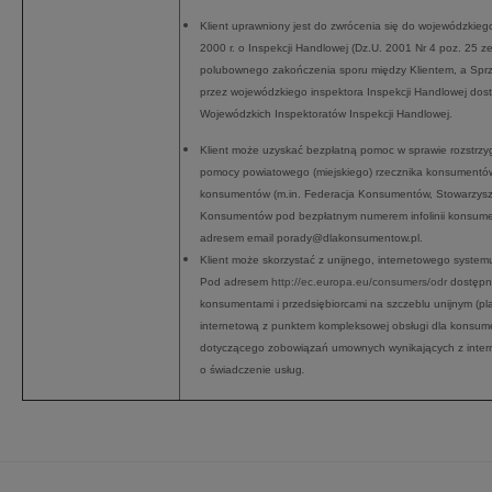
Klient uprawniony jest do zwrócenia się do wojewódzkiego
2000 r. o Inspekcji Handlowej (Dz.U. 2001 Nr 4 poz. 25 
polubownego zakończenia sporu między Klientem, a Sprze
przez wojewódzkiego inspektora Inspekcji Handlowej dos
Wojewódzkich Inspektoratów Inspekcji Handlowej.
Klient może uzyskać bezpłatną pomoc w sprawie rozstrzyg
pomocy powiatowego (miejskiego) rzecznika konsumentów 
konsumentów (m.in. Federacja Konsumentów, Stowarzysz
Konsumentów pod bezpłatnym numerem infolinii konsume
adresem email
porady@dlakonsumentow.pl
.
Klient może skorzystać z unijnego, internetowego syste
Pod adresem
http://ec.europa.eu/consumers/odr
dostępna
konsumentami i przedsiębiorcami na szczeblu unijnym (pl
internetową z punktem kompleksowej obsługi dla konsum
dotyczącego zobowiązań umownych wynikających z inte
o świadczenie usług
.