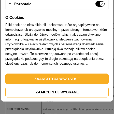
Pozostałe
O Cookies
Sprzedawca odpowiada za niezgodność Produktu z Umową
Sprzedaży jedynie w przypadku jej stwierdzenia przed upły
Pliki cookie to niewielkie pliki tekstowe, które są zapisywane na
dwóch lat od wydania tego Produktu Klientowi; termin ten bi
komputerze lub urządzeniu mobilnym przez strony internetowe, które
na nowo w razie wymiany Produktu.
odwiedzasz. Służą do różnych celów, takich jak zapamiętywanie
informacji o logowaniu użytkownika, śledzenie zachowania
MIEJSCE I SPOSÓB
Reklamacja może zostać złożona przez Klienta na przykład :
użytkownika w celach reklamowych i personalizacji doświadczenia
ZŁOŻENIA REKLAMACJI
przeglądania użytkownika. Istnieją dwa rodzaje plików cookie:
· osobiście pod adresem: Domena Sp. j. ul. Kościuszki 346
sesyjne i trwałe. Te pierwsze są usuwane po zakończeniu sesji
przeglądarki, podczas gdy te drugie pozostają na urządzeniu przez
· pisemnie na adres: Domena Sp. j. ul. Kościuszki 346a 40-
określony czas lub do momentu ich ręcznego usunięcia.
· telefonicznie pod numerem telefonu: 32 253 24 11
· faksem na numer: 32 200 02 73
ZAAKCEPTUJ WSZYSTKIE
· w formie elektronicznej za pośrednictwem poczty elektroni
ZAAKCEPTUJ WYBRANE
·
w formie elektronicznej za pośrednictwem formularza kont
„Kontakt”
.
OPIS REKLAMACJI
Zaleca się podanie przez Klienta w opisie reklamacji poniższyc