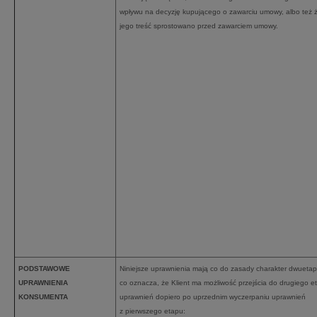
wpływu na decyzję kupującego o zawarciu umowy, albo też 
jego treść sprostowano przed zawarciem umowy.
PODSTAWOWE
Niniejsze uprawnienia mają co do zasady charakter dwueta
UPRAWNIENIA
co oznacza, że Klient ma możliwość przejścia do drugiego e
KONSUMENTA
uprawnień dopiero po uprzednim wyczerpaniu uprawnień
z pierwszego etapu: