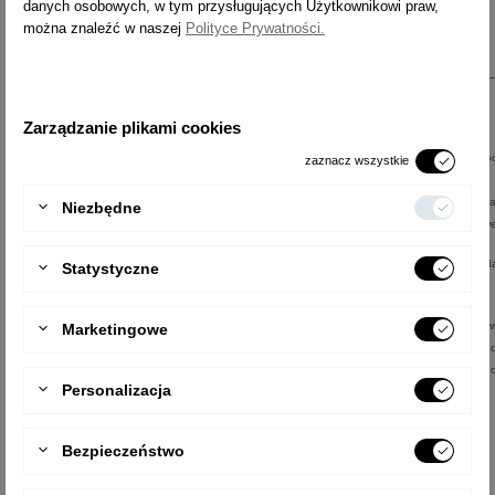
danych osobowych, w tym przysługujących Użytkownikowi praw,
można znaleźć w naszej
Polityce Prywatności.
WAŻNE TERMINY
2 miesiące na zawiadomienie Sprzedawcy o stwierdzeniu
REKLAMACYJNE
niezgodności
Zarządzanie plikami cookies
Kupujący traci swoje uprawnienia, jeżeli przed upływem dwó
zaznacz wszystkie
miesięcy od stwierdzenia niezgodności Produktu z Umową
Sprzedaży nie zawiadomi o tym Sprzedawcy. Do zachowani
Niezbędne
terminu wystarczy wysłanie zawiadomienia przed jego upływ
6 miesięcy domniemania istnienia niezgodności w chwili wyd
Statystyczne
Produktu
Sprzedawca odpowiada wobec Klienta, jeżeli Produkt w chwi
Marketingowe
jego wydania jest niezgodny z Umową Sprzedaży; w przypa
stwierdzenia niezgodności przed upływem sześciu miesięcy 
Personalizacja
wydania Produktu domniemywa się, że istniała ona w chwili
wydania.
Bezpieczeństwo
2 lata odpowiedzialności Sprzedawcy