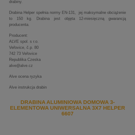
drabiny.
Drabina Helper spełnia normy EN-131, jej maksymalne obciążenie
to 150 kg. Drabina jest objęta 12-miesięczną gwarancją
producenta.
Producent:
ALVE spol. s r.o.
Veřovice, č.p.
80
742 73 Veřovice
Republika Czeska
alve@alve.cz
Alve ocena ryzyka
Alve instrukcja drabin
DRABINA ALUMINIOWA DOMOWA 3-
ELEMENTOWA UNIWERSALNA 3X7 HELPER
6607