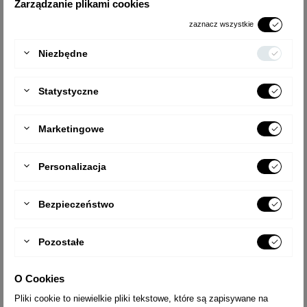
Zarządzanie plikami cookies
zaznacz wszystkie
2022-03-09
Marek / Szczecin
Niezbędne
Drabina aluminiowa uniwersalna Helper 3x9 - solidna
konstrukcja, możliwość dokupienia dodatkowego
wyposażenia, można sięgnąć nieba... Polecam.
Statystyczne
5
/ 5
Marketingowe
2022-03-09
Jerzy
Personalizacja
Dokladnie odpowiada moim wymaganiom
5
/ 5
Bezpieczeństwo
2022-03-09
Klient
Pozostałe
Oceniam produkt na 5/5
5
/ 5
O Cookies
Pliki cookie to niewielkie pliki tekstowe, które są zapisywane na