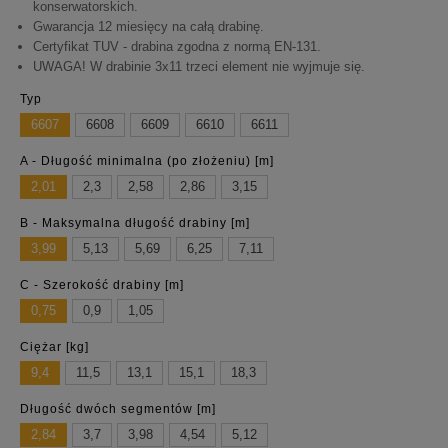
konserwatorskich.
Gwarancja 12 miesięcy na całą drabinę.
Certyfikat TUV - drabina zgodna z normą EN-131.
UWAGA! W drabinie 3x11 trzeci element nie wyjmuje się.
Typ
6607
6608
6609
6610
6611
A - Długość minimalna (po złożeniu) [m]
2,01
2,3
2,58
2,86
3,15
B - Maksymalna długość drabiny [m]
3,99
5,13
5,69
6,25
7,11
C - Szerokość drabiny [m]
0,75
0,9
1,05
Ciężar [kg]
9,4
11,5
13,1
15,1
18,3
Długość dwóch segmentów [m]
2,84
3,7
3,98
4,54
5,12