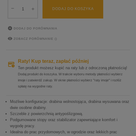
DODAJ DO KOSZYKA

DODAJ DO PORÓWNANIA

ZOBACZ PORÓWNANIE (
)
Raty! Kup teraz, zapłać później
Ten produkt możesz kupić na raty lub z odroczoną płatnością!
Dodaj produkt do koszyka. W trakcie wyboru metody płatności wybierz
imoje i zatwierdź zakup. W oknie płatności wybierz "raty imoje" i rozłóż
spłatę na wygodne raty.
Możliwe konfiguracje: drabina wolnostojąca, drabina wysuwana oraz
dwie osobne drabiny.
Szczeble z powierzchnią antypoślizgową.
Podgumowane stopy oraz stabilizator zapewniające komfort i
wygodę pracy.
Idealna do prac przydomowych, w ogrodzie oraz lekkich prac