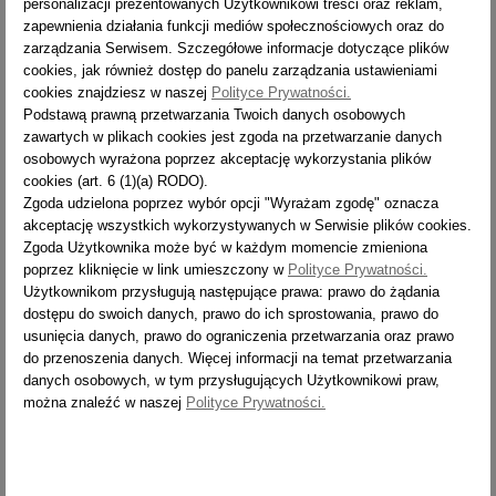
personalizacji prezentowanych Użytkownikowi treści oraz reklam,
zapewnienia działania funkcji mediów społecznościowych oraz do
zarządzania Serwisem. Szczegółowe informacje dotyczące plików
2022-03-09
cookies, jak również dostęp do panelu zarządzania ustawieniami
Piotr Dec
cookies znajdziesz w naszej
Polityce Prywatności.
Towar b.dobry - takiego sie spodziewałem. Bardzo
Podstawą prawną przetwarzania Twoich danych osobowych
szybka wysyłka. Będę polecał te firmę znajomym.
zawartych w plikach cookies jest zgoda na przetwarzanie danych
5
/ 5
osobowych wyrażona poprzez akceptację wykorzystania plików
cookies (art. 6 (1)(a) RODO).
Zgoda udzielona poprzez wybór opcji "Wyrażam zgodę" oznacza
akceptację wszystkich wykorzystywanych w Serwisie plików cookies.
Zgoda Użytkownika może być w każdym momencie zmieniona
poprzez kliknięcie w link umieszczony w
Polityce Prywatności.
Użytkownikom przysługują następujące prawa: prawo do żądania
2022-03-09
dostępu do swoich danych, prawo do ich sprostowania, prawo do
ryspar
usunięcia danych, prawo do ograniczenia przetwarzania oraz prawo
Towar zgodny z opisem i oczekiwaniami. Polecam,
do przenoszenia danych. Więcej informacji na temat przetwarzania
wszystko szybko i profesjonalnie
danych osobowych, w tym przysługujących Użytkownikowi praw,
5
/ 5
można znaleźć w naszej
Polityce Prywatności.