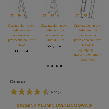



wa
Drabina aluminiowa
Drabina aluminiowa
Drabina aluminiowa
D
3-elementowa
3-elementowa
3-elementowa
uniwersalna
uniwersalna
uniwersalna
profesjonalna Forte
Eurostyl 76XX
profesjonalna Forte
86XX
86XXS z
Cena
567,00 zł
wyciąganym
Cena
908,00 zł
trzecim elementem
(dodatkowy
stabilizator)
Cena
1 526,00 zł
Ocena
4.72
(65)
DRABINA ALUMINIOWA DOMOWA 3-