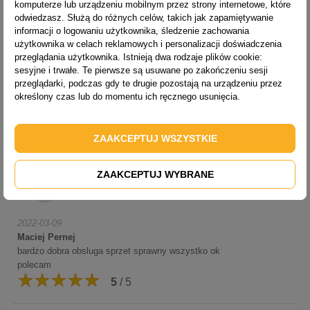
2022-03-09
komputerze lub urządzeniu mobilnym przez strony internetowe, które
Klient
odwiedzasz. Służą do różnych celów, takich jak zapamiętywanie
Oceniam produkt na 4/5
informacji o logowaniu użytkownika, śledzenie zachowania
użytkownika w celach reklamowych i personalizacji doświadczenia
4
/ 5
przeglądania użytkownika. Istnieją dwa rodzaje plików cookie:
sesyjne i trwałe. Te pierwsze są usuwane po zakończeniu sesji
przeglądarki, podczas gdy te drugie pozostają na urządzeniu przez
2022-03-09
określony czas lub do momentu ich ręcznego usunięcia.
jacek
polecam
5
/ 5
ZAAKCEPTUJ WSZYSTKIE
ZAAKCEPTUJ WYBRANE
2022-03-09
Maciej Pernej
bardzo dobra obsluga sprzet sprawny wszystko ok
polecam
5
/ 5