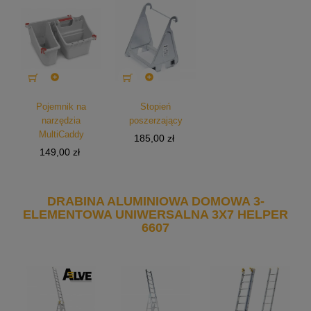


Pojemnik na
Stopień
narzędzia
poszerzający
MultiCaddy
Cena
185,00 zł
Cena
149,00 zł
DRABINA ALUMINIOWA DOMOWA 3-
ELEMENTOWA UNIWERSALNA 3X7 HELPER
6607