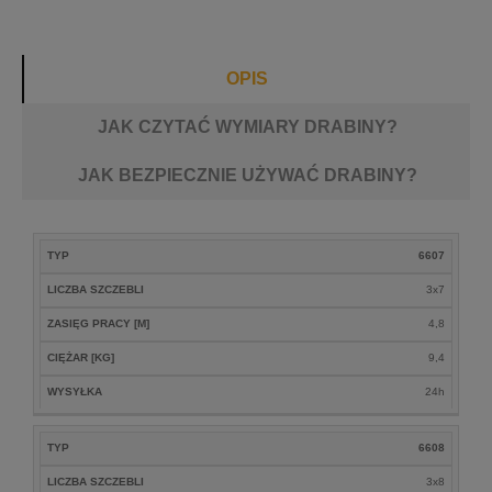
OPIS
JAK CZYTAĆ WYMIARY DRABINY?
JAK BEZPIECZNIE UŻYWAĆ DRABINY?
ZASIĘG
TYP
6607
LICZBA
CIĘŻAR
TYP
PRACY
WYSYŁKA
SZCZEBLI
[KG]
LICZBA SZCZEBLI
3x7
[M]
ZASIĘG PRACY [M]
4,8
CIĘŻAR [KG]
9,4
WYSYŁKA
24h
TYP
6608
LICZBA SZCZEBLI
3x8