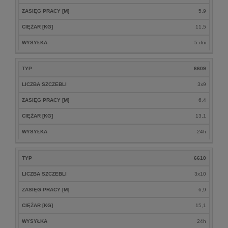
ZASIĘG PRACY [M]
5,9
CIĘŻAR [KG]
11,5
WYSYŁKA
5 dni
TYP
6609
LICZBA SZCZEBLI
3x9
ZASIĘG PRACY [M]
6,4
CIĘŻAR [KG]
13,1
WYSYŁKA
24h
TYP
6610
LICZBA SZCZEBLI
3x10
ZASIĘG PRACY [M]
6,9
CIĘŻAR [KG]
15,1
WYSYŁKA
24h