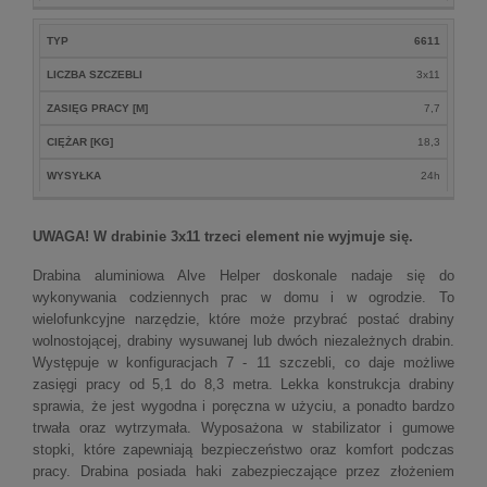
TYP
6611
LICZBA SZCZEBLI
3x11
ZASIĘG PRACY [M]
7,7
CIĘŻAR [KG]
18,3
WYSYŁKA
24h
UWAGA! W drabinie 3x11 trzeci element nie wyjmuje się.
Drabina aluminiowa Alve Helper doskonale nadaje się do
wykonywania codziennych prac w domu i w ogrodzie. To
wielofunkcyjne narzędzie, które może przybrać postać drabiny
wolnostojącej, drabiny wysuwanej lub dwóch niezależnych drabin.
Występuje w konfiguracjach 7 - 11 szczebli, co daje możliwe
zasięgi pracy od 5,1 do 8,3 metra. Lekka konstrukcja drabiny
sprawia, że jest wygodna i poręczna w użyciu, a ponadto bardzo
trwała oraz wytrzymała. Wyposażona w stabilizator i gumowe
stopki, które zapewniają bezpieczeństwo oraz komfort podczas
pracy. Drabina posiada haki zabezpieczające przez złożeniem