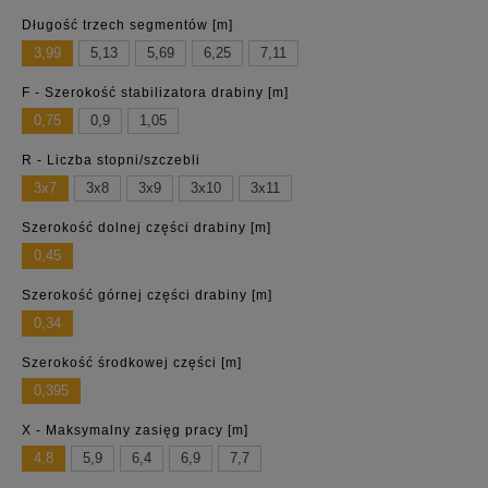
Długość trzech segmentów [m]
3,99
5,13
5,69
6,25
7,11
F - Szerokość stabilizatora drabiny [m]
0,75
0,9
1,05
R - Liczba stopni/szczebli
3x7
3x8
3x9
3x10
3x11
Szerokość dolnej części drabiny [m]
0,45
Szerokość górnej części drabiny [m]
0,34
Szerokość środkowej części [m]
0,395
X - Maksymalny zasięg pracy [m]
4,8
5,9
6,4
6,9
7,7