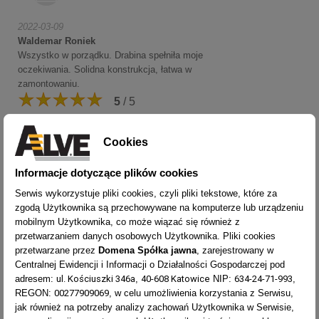
2022-03-09
Waldemar Roniek
Wszystko w porządku. Drabina spełniła moje
oczekiwania. Solidna konstrukcja, łatwa w
zamontowaniu.
5
/ 5
Cookies
Informacje dotyczące plików cookies
Serwis wykorzystuje pliki cookies, czyli pliki tekstowe, które za
2022-03-09
zgodą Użytkownika są przechowywane na komputerze lub urządzeniu
Marzena Tamioła
mobilnym Użytkownika, co może wiązać się również z
Bardzo dobry produkt ,taki był mi potrzebny,szybka
przetwarzaniem danych osobowych Użytkownika. Pliki cookies
realizacja zamówienia,wszystko ok.
przetwarzane przez
Domena Spółka jawna
, zarejestrowany w
5
/ 5
Centralnej Ewidencji i Informacji o Działalności Gospodarczej pod
ul. Kościuszki 346a
40-608 Katowice
634-24-71-993
adresem:
,
NIP:
,
00277909069
REGON:
, w celu umożliwienia korzystania z Serwisu,
jak również na potrzeby analizy zachowań Użytkownika w Serwisie,