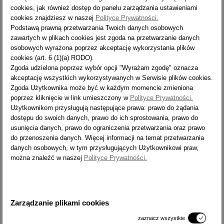
cookies, jak również dostęp do panelu zarządzania ustawieniami
cookies znajdziesz w naszej
Polityce Prywatności.
TYP
97304
Podstawą prawną przetwarzania Twoich danych osobowych
STABILIZATOR SZER. [MM]
-
zawartych w plikach cookies jest zgoda na przetwarzanie danych
osobowych wyrażona poprzez akceptację wykorzystania plików
LICZBA STOPNI
2x4
cookies (art. 6 (1)(a) RODO).
ZASIĘG PRACY [M]
2,8
Zgoda udzielona poprzez wybór opcji "Wyrażam zgodę" oznacza
akceptację wszystkich wykorzystywanych w Serwisie plików cookies.
CIĘŻAR [KG]
26,75
Zgoda Użytkownika może być w każdym momencie zmieniona
WYSYŁKA
14 dni
poprzez kliknięcie w link umieszczony w
Polityce Prywatności.
Użytkownikom przysługują następujące prawa: prawo do żądania
dostępu do swoich danych, prawo do ich sprostowania, prawo do
TYP
97305
usunięcia danych, prawo do ograniczenia przetwarzania oraz prawo
do przenoszenia danych. Więcej informacji na temat przetwarzania
STABILIZATOR SZER. [MM]
900
danych osobowych, w tym przysługujących Użytkownikowi praw,
LICZBA STOPNI
2x5
można znaleźć w naszej
Polityce Prywatności.
ZASIĘG PRACY [M]
3,0
CIĘŻAR [KG]
29,51
WYSYŁKA
14 dni
Zarządzanie plikami cookies
zaznacz wszystkie