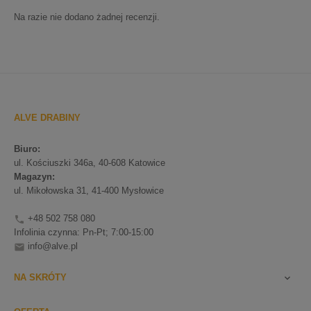
Na razie nie dodano żadnej recenzji.
ALVE DRABINY
Biuro:
ul. Kościuszki 346a, 40-608 Katowice
Magazyn:
ul. Mikołowska 31, 41-400 Mysłowice
+48 502 758 080

Infolinia czynna: Pn-Pt; 7:00-15:00
info@alve.pl

NA SKRÓTY
