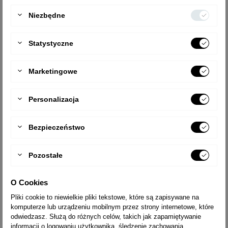
TYP
97306
Niezbędne
STABILIZATOR SZER. [MM]
1100
LICZBA STOPNI
2x6
Statystyczne
ZASIĘG PRACY [M]
3,3
CIĘŻAR [KG]
31,70
Marketingowe
WYSYŁKA
14 dni
Personalizacja
TYP
97307
STABILIZATOR SZER. [MM]
1300
Bezpieczeństwo
LICZBA STOPNI
2x7
ZASIĘG PRACY [M]
3,5
Pozostałe
CIĘŻAR [KG]
33,69
O Cookies
WYSYŁKA
14 dni
Pliki cookie to niewielkie pliki tekstowe, które są zapisywane na
komputerze lub urządzeniu mobilnym przez strony internetowe, które
TYP
97308
odwiedzasz. Służą do różnych celów, takich jak zapamiętywanie
informacji o logowaniu użytkownika, śledzenie zachowania
STABILIZATOR SZER. [MM]
1500