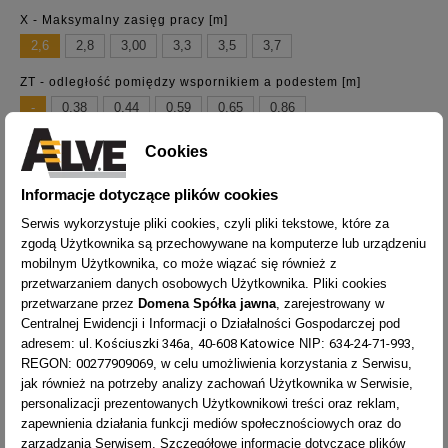
X - Maksymalny zasięg pracy [m]
2,6
2,8
3,00
3,3
3,5
3,7
ZT - odległość pomiędzy wspornikiem a podestem [m]
-
0,38
0,44
0,59
0,65
0,86
Cookies
Informacje dotyczące plików cookies
OPIS
Serwis wykorzystuje pliki cookies, czyli pliki tekstowe, które za
zgodą Użytkownika są przechowywane na komputerze lub urządzeniu
mobilnym Użytkownika, co może wiązać się również z
ZASIĘG
TYP
97303
przetwarzaniem danych osobowych Użytkownika. Pliki cookies
STABILIZATOR
LICZBA
CIĘŻAR
TYP
PRACY
WYSYŁKA
przetwarzane przez
Domena Spółka jawna
, zarejestrowany w
SZER. [MM]
STOPNI
[KG]
STABILIZATOR SZER. [MM]
-
[M]
Centralnej Ewidencji i Informacji o Działalności Gospodarczej pod
ul. Kościuszki 346a
40-608 Katowice
634-24-71-993
adresem:
,
NIP:
,
LICZBA STOPNI
2x3
00277909069
REGON:
, w celu umożliwienia korzystania z Serwisu,
ZASIĘG PRACY [M]
2,6
jak również na potrzeby analizy zachowań Użytkownika w Serwisie,
personalizacji prezentowanych Użytkownikowi treści oraz reklam,
CIĘŻAR [KG]
23,91
zapewnienia działania funkcji mediów społecznościowych oraz do
WYSYŁKA
14 dni
zarządzania Serwisem. Szczegółowe informacje dotyczące plików