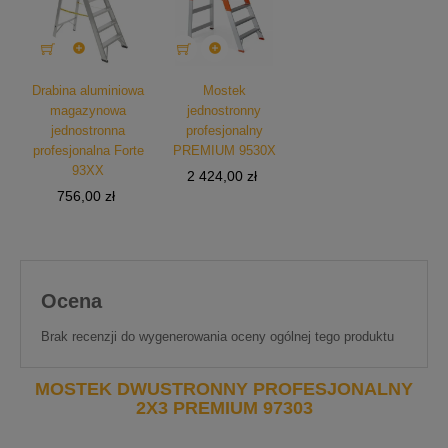


Drabina aluminiowa
Mostek
magazynowa
jednostronny
jednostronna
profesjonalny
profesjonalna Forte
PREMIUM 9530X
93XX
Cena
2 424,00 zł
Cena
756,00 zł
Ocena
Brak recenzji do wygenerowania oceny ogólnej tego produktu
MOSTEK DWUSTRONNY PROFESJONALNY
2X3 PREMIUM 97303