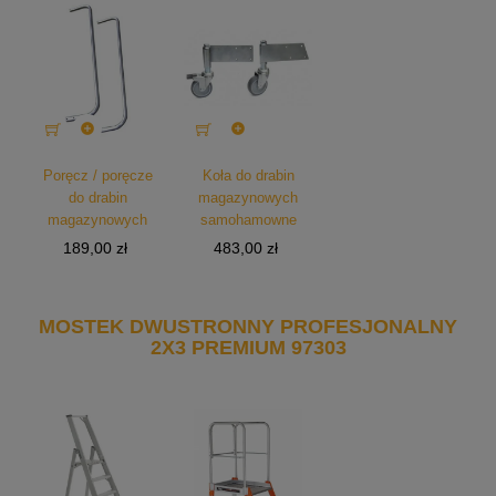


Poręcz / poręcze
Koła do drabin
do drabin
magazynowych
magazynowych
samohamowne
Cena
Cena
189,00 zł
483,00 zł
MOSTEK DWUSTRONNY PROFESJONALNY
2X3 PREMIUM 97303