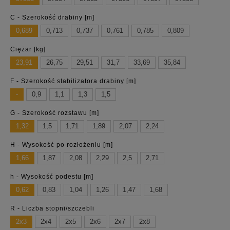
C - Szerokość drabiny [m]
0,689
0,713
0,737
0,761
0,785
0,809
Ciężar [kg]
23,91
26,75
29,51
31,7
33,69
35,84
F - Szerokość stabilizatora drabiny [m]
-
0,9
1,1
1,3
1,5
G - Szerokość rozstawu [m]
1,32
1,5
1,71
1,89
2,07
2,24
H - Wysokość po rozłożeniu [m]
1,66
1,87
2,08
2,29
2,5
2,71
h - Wysokość podestu [m]
0,62
0,83
1,04
1,26
1,47
1,68
R - Liczba stopni/szczebli
2x3
2x4
2x5
2x6
2x7
2x8