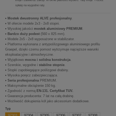
imoje i zatwierdź zakup. W oknie płatności wybierz "raty imoje" i rozłóż
spłatę na wygodne raty.
▪
Mostek dwustronny ALVE profesjonalny
.
▪ W ofercie modele 2x3 - 2x8 stopni.
▪ Wysokiej jakości
mostek aluminiowy PREMIUM
.
▪
Bardzo duży podest
(560 x 825 mm).
▪ Modele 2x5 - 2x8 wyposażone w stabilizator.
▪ Platforma wykonana z antypoślizgowego aluminiowego profilu
Graepel, dzięki czemu pomost wytrzymuje najcięższe warunki
eksploatacyjne i atmosferyczne.
▪ Wyjątkowo
mocna i solidna konstrukcja
.
▪ Szerokie, wygodne i
stabilne stopnie
.
▪ Stopki zapobiegające poślizgowi drabiny.
▪ Wysoka poręcz zabezpieczająca.
▪
Seria profesjonalna
PREMIUM.
▪ Maksymalne obciążenie 150 kg.
▪ Zgodność z normą
EN-131. Certyfikat TUV.
▪ Gwarancja producenta: 7 lat na całą drabinę.
▪
Możliwość dokupienia kół jako akcesorium dodatkowe
.
Typ
97303
97304
97305
97306
97307
97308