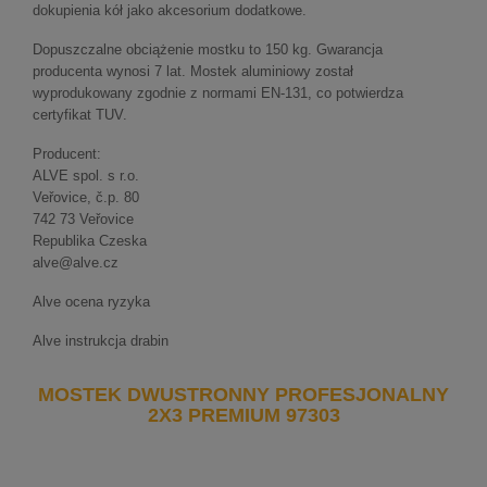
dokupienia kół jako akcesorium dodatkowe.
Dopuszczalne obciążenie mostku to 150 kg. Gwarancja
producenta wynosi 7 lat. Mostek aluminiowy został
wyprodukowany zgodnie z normami EN-131, co potwierdza
certyfikat TUV.
Producent:
ALVE spol. s r.o.
Veřovice, č.p. 80
742 73 Veřovice
Republika Czeska
alve@alve.cz
Alve ocena ryzyka
Alve instrukcja drabin
MOSTEK DWUSTRONNY PROFESJONALNY
2X3 PREMIUM 97303