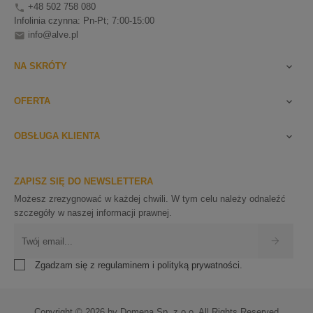
+48 502 758 080

Infolinia czynna: Pn-Pt; 7:00-15:00
info@alve.pl

NA SKRÓTY

OFERTA

OBSŁUGA KLIENTA

ZAPISZ SIĘ DO NEWSLETTERA
Możesz zrezygnować w każdej chwili. W tym celu należy odnaleźć
szczegóły w naszej informacji prawnej.
Zgadzam się z regulaminem i polityką prywatności.
Copyright © 2026 by Domena Sp. z o.o. All Rights Reserved