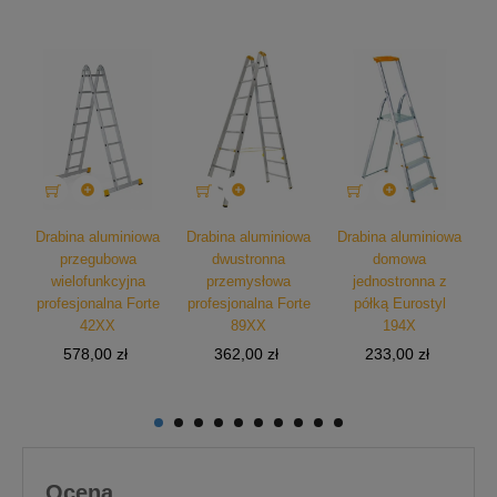



wa
Drabina aluminiowa
Drabina aluminiowa
Drabina aluminiowa
D
przegubowa
dwustronna
domowa
wielofunkcyjna
przemysłowa
jednostronna z
profesjonalna Forte
profesjonalna Forte
półką Eurostyl
t.
42XX
89XX
194X
Cena
Cena
Cena
578,00 zł
362,00 zł
233,00 zł
Ocena