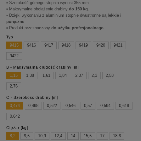
▪ Szerokość górnego stopnia wynosi 355 mm.
▪ Maksymalne obciążenie drabiny
do 150 kg
.
▪ Dzięki wykonaniu z aluminium stopnie dwustronne są
lekkie i
poręczne
.
▪ Produkt przeznaczony
do użytku profesjonalnego
.
Typ
9415
9416
9417
9418
9419
9420
9421
9422
B - Maksymalna długość drabiny [m]
1,15
1,38
1,61
1,84
2,07
2,3
2,53
2,76
C - Szerokość drabiny [m]
0,474
0,498
0,522
0,546
0,57
0,594
0,618
0,642
Ciężar [kg]
8,2
9,5
10,9
12,4
14
15,5
17
18,6