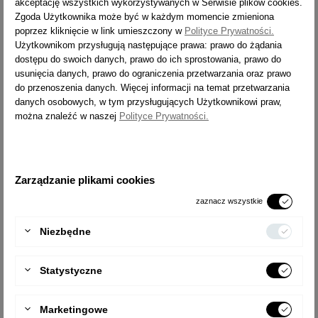
akceptację wszystkich wykorzystywanych w Serwisie plików cookies.
Zgoda Użytkownika może być w każdym momencie zmieniona
WYSYŁKA
14 dni
poprzez kliknięcie w link umieszczony w
Polityce Prywatności.
Użytkownikom przysługują następujące prawa: prawo do żądania
TYP
9417
dostępu do swoich danych, prawo do ich sprostowania, prawo do
usunięcia danych, prawo do ograniczenia przetwarzania oraz prawo
LICZBA STOPNI
2x7
do przenoszenia danych. Więcej informacji na temat przetwarzania
ZASIĘG PRACY [M]
3,3
danych osobowych, w tym przysługujących Użytkownikowi praw,
można znaleźć w naszej
Polityce Prywatności.
CIĘŻAR [KG]
10,9
WYSYŁKA
14 dni
Zarządzanie plikami cookies
TYP
9418
LICZBA STOPNI
2x8
zaznacz wszystkie
ZASIĘG PRACY [M]
3,5
Niezbędne
CIĘŻAR [KG]
12,4
WYSYŁKA
14 dni
Statystyczne
TYP
9419
Marketingowe