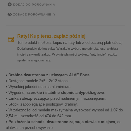

DODAJ DO PORÓWNANIA

ZOBACZ PORÓWNANIE (
)
Raty! Kup teraz, zapłać później
Ten produkt możesz kupić na raty lub z odroczoną płatnością!
Dodaj produkt do koszyka. W trakcie wyboru metody płatności wybierz
imoje i zatwierdź zakup. W oknie płatności wybierz "raty imoje" i rozłóż
spłatę na wygodne raty.
▪
Drabina dwustronna z uchwytem ALVE Forte
.
▪ Dostępne modele 2x5 - 2x12 stopni.
▪ Wysokiej jakości drabina aluminiowa.
▪ Wygodne,
szerokie i stabilne stopnie antypoślizgowe
.
▪
Linka zabezpieczająca
przed nadmiernym rozsunięciem.
▪ Stopki zapobiegające poślizgowi drabiny.
▪ W zależności od modelu maksymalna wysokość wynosi od 1,07 do
2,54 m i szerokość od 474 do 642 mm.
▪
Po złożeniu schodki dwustronne zajmują niewiele miejsca
, co
ułatwia ich przechowywanie.