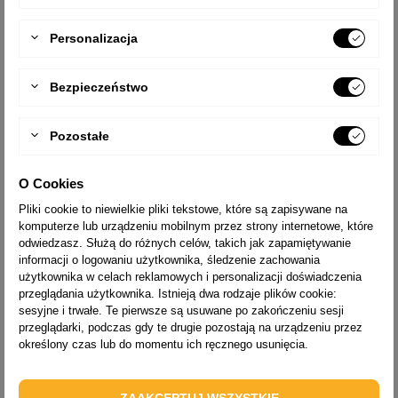
LICZBA STOPNI
2x9
Personalizacja
ZASIĘG PRACY [M]
3,7
CIĘŻAR [KG]
14,0
Bezpieczeństwo
WYSYŁKA
14 dni
Pozostałe
TYP
9420
LICZBA STOPNI
2x10
O Cookies
ZASIĘG PRACY [M]
3,9
Pliki cookie to niewielkie pliki tekstowe, które są zapisywane na
CIĘŻAR [KG]
15,5
komputerze lub urządzeniu mobilnym przez strony internetowe, które
odwiedzasz. Służą do różnych celów, takich jak zapamiętywanie
WYSYŁKA
14 dni
informacji o logowaniu użytkownika, śledzenie zachowania
użytkownika w celach reklamowych i personalizacji doświadczenia
przeglądania użytkownika. Istnieją dwa rodzaje plików cookie:
TYP
9421
sesyjne i trwałe. Te pierwsze są usuwane po zakończeniu sesji
LICZBA STOPNI
2x11
przeglądarki, podczas gdy te drugie pozostają na urządzeniu przez
określony czas lub do momentu ich ręcznego usunięcia.
ZASIĘG PRACY [M]
4,1
CIĘŻAR [KG]
17,0
ZAAKCEPTUJ WSZYSTKIE