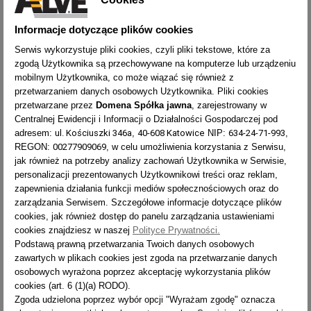
OPIS
Informacje dotyczące plików cookies
JAK CZYTAĆ WYMIARY DRABINY?
Serwis wykorzystuje pliki cookies, czyli pliki tekstowe, które za
zgodą Użytkownika są przechowywane na komputerze lub urządzeniu
JAK BEZPIECZNIE UŻYWAĆ DRABINY?
mobilnym Użytkownika, co może wiązać się również z
przetwarzaniem danych osobowych Użytkownika. Pliki cookies
przetwarzane przez
Domena Spółka jawna
, zarejestrowany w
Centralnej Ewidencji i Informacji o Działalności Gospodarczej pod
ZASIĘG
TYP
9415
LICZBA
CIĘŻAR
ul. Kościuszki 346a
40-608 Katowice
634-24-71-993
adresem:
,
NIP:
,
TYP
PRACY
WYSYŁKA
STOPNI
[KG]
LICZBA STOPNI
2x5
[M]
00277909069
REGON:
, w celu umożliwienia korzystania z Serwisu,
jak również na potrzeby analizy zachowań Użytkownika w Serwisie,
ZASIĘG PRACY [M]
2,9
personalizacji prezentowanych Użytkownikowi treści oraz reklam,
CIĘŻAR [KG]
8,2
zapewnienia działania funkcji mediów społecznościowych oraz do
zarządzania Serwisem. Szczegółowe informacje dotyczące plików
WYSYŁKA
14 dni
cookies, jak również dostęp do panelu zarządzania ustawieniami
cookies znajdziesz w naszej
Polityce Prywatności.
TYP
9416
Podstawą prawną przetwarzania Twoich danych osobowych
zawartych w plikach cookies jest zgoda na przetwarzanie danych
LICZBA STOPNI
2x6
osobowych wyrażona poprzez akceptację wykorzystania plików
cookies (art. 6 (1)(a) RODO).
ZASIĘG PRACY [M]
3,1
Zgoda udzielona poprzez wybór opcji "Wyrażam zgodę" oznacza
CIĘŻAR [KG]
9,5