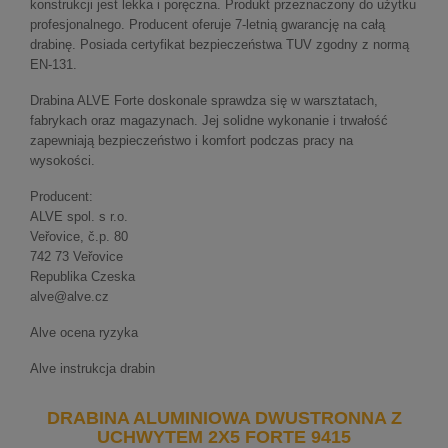
konstrukcji jest lekka i poręczna. Produkt przeznaczony do użytku
profesjonalnego. Producent oferuje 7-letnią gwarancję na całą
drabinę. Posiada certyfikat bezpieczeństwa TUV zgodny z normą
EN-131.
Drabina ALVE Forte doskonale sprawdza się w warsztatach,
fabrykach oraz magazynach. Jej solidne wykonanie i trwałość
zapewniają bezpieczeństwo i komfort podczas pracy na
wysokości.
Producent:
ALVE spol. s r.o.
Veřovice, č.p. 80
742 73 Veřovice
Republika Czeska
alve@alve.cz
Alve ocena ryzyka
Alve instrukcja drabin
DRABINA ALUMINIOWA DWUSTRONNA Z
UCHWYTEM 2X5 FORTE 9415