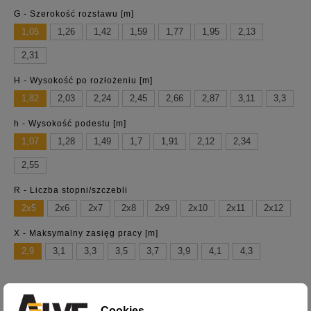
G - Szerokość rozstawu [m]
1,05
1,26
1,42
1,59
1,77
1,95
2,13
2,31
H - Wysokość po rozłożeniu [m]
1,82
2,03
2,24
2,45
2,66
2,87
3,11
3,3
h - Wysokość podestu [m]
1,07
1,28
1,49
1,7
1,91
2,12
2,34
2,55
R - Liczba stopni/szczebli
2x5
2x6
2x7
2x8
2x9
2x10
2x11
2x12
X - Maksymalny zasięg pracy [m]
2,9
3,1
3,3
3,5
3,7
3,9
4,1
4,3
Cookies