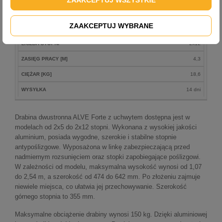
WYSYŁKA
14 dni
ZAAKCEPTUJ WYBRANE
TYP
9422
LICZBA STOPNI
2x12
ZASIĘG PRACY [M]
4,3
CIĘŻAR [KG]
18,6
WYSYŁKA
14 dni
Drabina dwustronna ALVE Forte z uchwytem dostępna jest w
modelach od 2x5 do 2x12 stopni. Wykonana z wysokiej jakości
aluminium, posiada wygodne, szerokie i stabilne stopnie
antypoślizgowe. Wyposażona w linkę zabezpieczającą przed
nadmiernym rozsunięciem oraz stopki zapobiegające poślizgowi.
W zależności od modelu, maksymalna wysokość wynosi od 1,07
do 2,54 m, a szerokość od 474 do 642 mm. Po złożeniu zajmuje
niewiele miejsca, co ułatwia jej przechowywanie. Szerokość
górnego stopnia to 355 mm.
Maksymalne obciążenie drabiny wynosi 150 kg. Dzięki aluminiowej