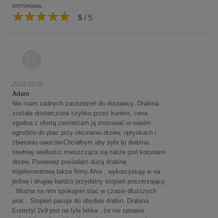
terminowa.
5
/ 5
2022-03-09
Adam
Nie mam żadnych zastrzeżeń do dostawcy. Drabina
została dostarczona szybko przez kuriera, cena
zgodna z ofertą.zamierzam ją stosować w swoim
ogrodzie do prac przy obcinaniu drzew, opryskach i
zbieraniu owoców.Chciałbym aby była to drabina
średniej wielkości mieszcząca się także pod koronami
drzew. Ponieważ posiadam dużą drabinę
trójelementową także firmy Alve , wykorzystuję w na
jednej i drugiej bardzo przydatny stopień poszerzający
. Można na nim spokojnie stać w czasie dłuższych
prac . Stopień pasuje do obydwu drabin. Drabina
Eurostyl 2x9 jest na tyle lekka , że nie sprawia