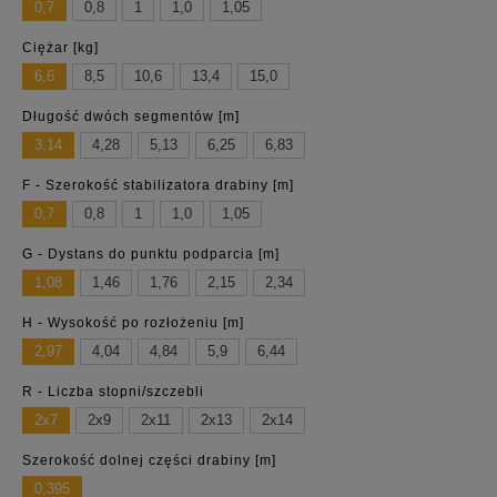
0,7
0,8
1
1,0
1,05
Ciężar [kg]
6,6
8,5
10,6
13,4
15,0
Długość dwóch segmentów [m]
3,14
4,28
5,13
6,25
6,83
F - Szerokość stabilizatora drabiny [m]
0,7
0,8
1
1,0
1,05
G - Dystans do punktu podparcia [m]
1,08
1,46
1,76
2,15
2,34
H - Wysokość po rozłożeniu [m]
2,97
4,04
4,84
5,9
6,44
R - Liczba stopni/szczebli
2x7
2x9
2x11
2x13
2x14
Szerokość dolnej części drabiny [m]
0,395