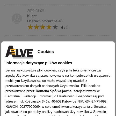
2022-03-09
Klient
Oceniam produkt na 4/5
4
/ 5
Cookies
Informacje dotyczące plików cookies
2022-03-09
Klient
Serwis wykorzystuje pliki cookies, czyli pliki tekstowe, które za
Drabina dosyć dobra jak za tę kwotę. Bardzo wysoko
zgodą Użytkownika są przechowywane na komputerze lub urządzeniu
należy ocenić ludzi pracujących w tej firmie, wysoki
mobilnym Użytkownika, co może wiązać się również z
profesjonalizm. wyrazy szacunku, inni powinni się od
przetwarzaniem danych osobowych Użytkownika. Pliki cookies
was uczyć.
przetwarzane przez
Domena Spółka jawna
, zarejestrowany w
5
/ 5
Centralnej Ewidencji i Informacji o Działalności Gospodarczej pod
ul. Kościuszki 346a
40-608 Katowice
634-24-71-993
adresem:
,
NIP:
,
00277909069
REGON:
, w celu umożliwienia korzystania z Serwisu,
2022-03-09
jak również na potrzeby analizy zachowań Użytkownika w Serwisie,
Klient