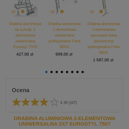



wa
Drabina aluminiowa
Drabina aluminiowa
Drabina aluminiowa
D
na schody 2-
2-elementowa
2-elementowa
yl
elementowa
uniwersalna
wysuwana linką
uniwersalna
profesjonalna Forte
poszerzona
p
Eurostyl 77XX
85XX
profesjonalna Forte
88XX
Cena
Cena
427,00 zł
699,00 zł
Cena
1 587,00 zł
Ocena
4.39
(107)
DRABINA ALUMINIOWA 2-ELEMENTOWA
UNIWERSALNA 2X7 EUROSTYL 7507