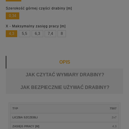
Szerokość górnej części drabiny [m]
0,34
X - Maksymalny zasięg pracy [m]
4,3
5,5
6,3
7,4
8
OPIS
JAK CZYTAĆ WYMIARY DRABINY?
JAK BEZPIECZNIE UŻYWAĆ DRABINY?
ZASIĘG
TYP
7507
LICZBA
CIĘŻAR
TYP
PRACY
WYSYŁKA
SZCZEBLI
[KG]
LICZBA SZCZEBLI
2x7
[M]
ZASIĘG PRACY [M]
4,3