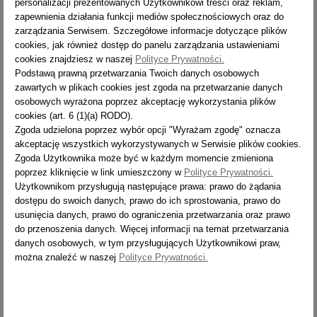
personalizacji prezentowanych Użytkownikowi treści oraz reklam,
Oceniam produkt na 3/5
zapewnienia działania funkcji mediów społecznościowych oraz do
3
/ 5
zarządzania Serwisem. Szczegółowe informacje dotyczące plików
cookies, jak również dostęp do panelu zarządzania ustawieniami
cookies znajdziesz w naszej
Polityce Prywatności.
2022-03-09
Podstawą prawną przetwarzania Twoich danych osobowych
zbigniewkubiak7@gmail.com
zawartych w plikach cookies jest zgoda na przetwarzanie danych
Bardzo
osobowych wyrażona poprzez akceptację wykorzystania plików
5
/ 5
cookies (art. 6 (1)(a) RODO).
Zgoda udzielona poprzez wybór opcji "Wyrażam zgodę" oznacza
akceptację wszystkich wykorzystywanych w Serwisie plików cookies.
2022-03-09
Zgoda Użytkownika może być w każdym momencie zmieniona
Klient
poprzez kliknięcie w link umieszczony w
Polityce Prywatności.
Oceniam produkt na 3/5
Użytkownikom przysługują następujące prawa: prawo do żądania
3
/ 5
dostępu do swoich danych, prawo do ich sprostowania, prawo do
usunięcia danych, prawo do ograniczenia przetwarzania oraz prawo
do przenoszenia danych. Więcej informacji na temat przetwarzania
2022-03-09
danych osobowych, w tym przysługujących Użytkownikowi praw,
Klient
można znaleźć w naszej
Polityce Prywatności.
Oceniam produkt na 5/5
5
/ 5