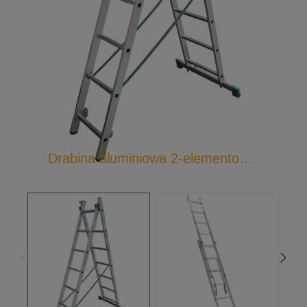
Drabina aluminiowa 2-elementowa uniwersalna Eurostyl 75XX