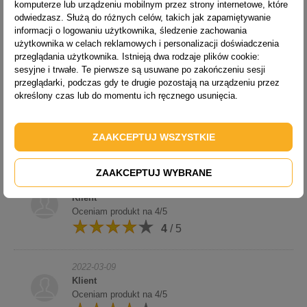
komputerze lub urządzeniu mobilnym przez strony internetowe, które
2022-03-09
odwiedzasz. Służą do różnych celów, takich jak zapamiętywanie
teresa wilczak
informacji o logowaniu użytkownika, śledzenie zachowania
drobina jest taka, jakiej potrzebowałem, jestem
użytkownika w celach reklamowych i personalizacji doświadczenia
zadowolony
przeglądania użytkownika. Istnieją dwa rodzaje plików cookie:
5
/ 5
sesyjne i trwałe. Te pierwsze są usuwane po zakończeniu sesji
przeglądarki, podczas gdy te drugie pozostają na urządzeniu przez
określony czas lub do momentu ich ręcznego usunięcia.
2022-03-09
Klient
Oceniam produkt na 5/5
ZAAKCEPTUJ WSZYSTKIE
5
/ 5
ZAAKCEPTUJ WYBRANE
2022-03-09
Klient
Oceniam produkt na 4/5
4
/ 5
2022-03-09
Klient
Oceniam produkt na 4/5