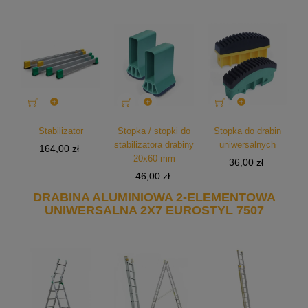



Stabilizator
Stopka / stopki do
Stopka do drabin
stabilizatora drabiny
uniwersalnych
Cena
164,00 zł
20x60 mm
Cena
36,00 zł
Cena
46,00 zł
DRABINA ALUMINIOWA 2-ELEMENTOWA
UNIWERSALNA 2X7 EUROSTYL 7507