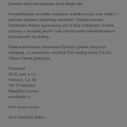
Eurostyl służy bezawaryjnie przez długie lata.
Antypoślizgowe szczeble rozpierane w podłużnicach oraz stopki z
gumową warstwą zapewniają stabilność i bezpieczeństwo.
Dodatkowo drabina wyposażona jest w długi stabilizator. Solidne
zaczepy z wysokiej jakości stali chronią przed niekontrolowanym
rozsunięciem się drabiny.
Drabina aluminiowa uniwersalna Eurostyl spełnia najwyższe
standardy, co potwierdza certyfikat TUV według normy EN-131.
Objęta 5-letnią gwarancją.
Producent:
ALVE spol. s r.o.
Veřovice, č.p. 80
742 73 Veřovice
Republika Czeska
alve@alve.cz
Alve ocena ryzyka
Alve instrukcja drabin