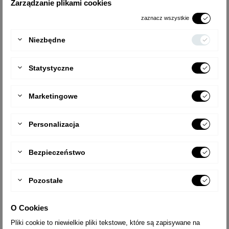
Zarządzanie plikami cookies
2022-03-09
Klient
zaznacz wszystkie
Oceniam produkt na 3/5
3
/ 5
Niezbędne
Statystyczne
2022-03-09
Klient
Super sprzęt.
Marketingowe
5
/ 5
Personalizacja
2022-03-09
Klient
Oceniam produkt na 4/5
Bezpieczeństwo
4
/ 5
Pozostałe
O Cookies
Pliki cookie to niewielkie pliki tekstowe, które są zapisywane na