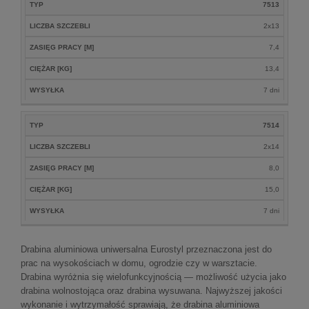
TYP
7513
LICZBA SZCZEBLI
2x13
ZASIĘG PRACY [M]
7,4
CIĘŻAR [KG]
13,4
WYSYŁKA
7 dni
TYP
7514
LICZBA SZCZEBLI
2x14
ZASIĘG PRACY [M]
8,0
CIĘŻAR [KG]
15,0
WYSYŁKA
7 dni
Drabina aluminiowa uniwersalna Eurostyl przeznaczona jest do
prac na wysokościach w domu, ogrodzie czy w warsztacie.
Drabina wyróżnia się wielofunkcyjnością — możliwość użycia jako
drabina wolnostojąca oraz drabina wysuwana. Najwyższej jakości
wykonanie i wytrzymałość sprawiają, że drabina aluminiowa