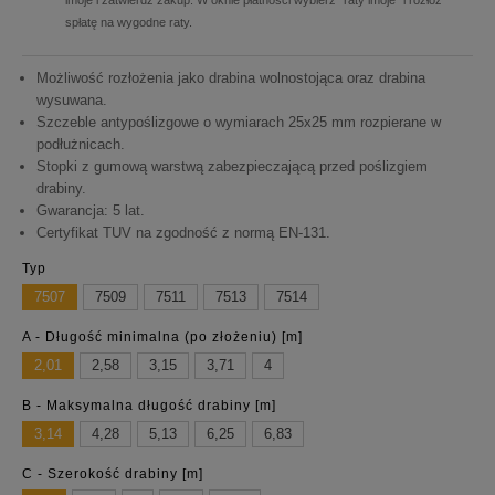
imoje i zatwierdź zakup. W oknie płatności wybierz "raty imoje" i rozłóż
spłatę na wygodne raty.
Możliwość rozłożenia jako drabina wolnostojąca oraz drabina
wysuwana.
Szczeble antypoślizgowe o wymiarach 25x25 mm rozpierane w
podłużnicach.
Stopki z gumową warstwą zabezpieczającą przed poślizgiem
drabiny.
Gwarancja: 5 lat.
Certyfikat TUV na zgodność z normą EN-131.
Typ
7507
7509
7511
7513
7514
A - Długość minimalna (po złożeniu) [m]
2,01
2,58
3,15
3,71
4
B - Maksymalna długość drabiny [m]
3,14
4,28
5,13
6,25
6,83
C - Szerokość drabiny [m]