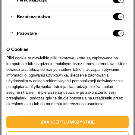
Personalizacja
Bezpieczeństwo
Pozostałe
O Cookies
Stopki do stabilizatora drabiny aluminiowej
zapewniają
maksymalną stabilność drabiny
, nawet na śliskim
Pliki cookie to niewielkie pliki tekstowe, które są zapisywane na
podłożu. Dzięki zastosowaniu stopek, rozłożona drabina nie
komputerze lub urządzeniu mobilnym przez strony internetowe, które
przesuwa się, a użytkownik zyskuje
wysoki komfort pracy
.
odwiedzasz. Służą do różnych celów, takich jak zapamiętywanie
informacji o logowaniu użytkownika, śledzenie zachowania
Dodatkowo zapewniona jest również
ochrona powierzchni
, na
użytkownika w celach reklamowych i personalizacji doświadczenia
której stoi drabina. Stopki to element drabiny, który szybko się
przeglądania użytkownika. Istnieją dwa rodzaje plików cookie:
zużywa, pomimo zastosowania wysokiej jakości materiałów,
sesyjne i trwałe. Te pierwsze są usuwane po zakończeniu sesji
dlatego warto co jakiś czas sprawdzać stan posiadanych stopek i
przeglądarki, podczas gdy te drugie pozostają na urządzeniu przez
jeśli są zużyte – wymienić je na nowe.
określony czas lub do momentu ich ręcznego usunięcia.
ZAAKCEPTUJ WSZYSTKIE