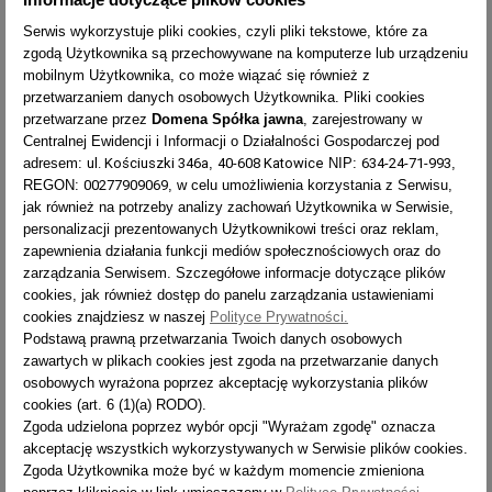
Serwis wykorzystuje pliki cookies, czyli pliki tekstowe, które za
zgodą Użytkownika są przechowywane na komputerze lub urządzeniu
mobilnym Użytkownika, co może wiązać się również z
przetwarzaniem danych osobowych Użytkownika. Pliki cookies
przetwarzane przez
Domena Spółka jawna
, zarejestrowany w
Centralnej Ewidencji i Informacji o Działalności Gospodarczej pod
ul. Kościuszki 346a
40-608 Katowice
634-24-71-993
adresem:
,
NIP:
,
00277909069
REGON:
, w celu umożliwienia korzystania z Serwisu,
jak również na potrzeby analizy zachowań Użytkownika w Serwisie,
personalizacji prezentowanych Użytkownikowi treści oraz reklam,
zapewnienia działania funkcji mediów społecznościowych oraz do
zarządzania Serwisem. Szczegółowe informacje dotyczące plików
cookies, jak również dostęp do panelu zarządzania ustawieniami
cookies znajdziesz w naszej
Polityce Prywatności.
Podstawą prawną przetwarzania Twoich danych osobowych
zawartych w plikach cookies jest zgoda na przetwarzanie danych
osobowych wyrażona poprzez akceptację wykorzystania plików
cookies (art. 6 (1)(a) RODO).
Zgoda udzielona poprzez wybór opcji "Wyrażam zgodę" oznacza
akceptację wszystkich wykorzystywanych w Serwisie plików cookies.
Wykonane z wysokiej jakości tworzywa sztucznego.
Zgoda Użytkownika może być w każdym momencie zmieniona
Podgumowana, dolna część zapobiega poślizgowi drabiny i