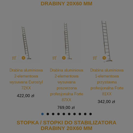
DRABINY 20X60 MM



wa
Drabina aluminiowa
Drabina aluminiowa
Drabina aluminiowa
D
2-elementowa
2-elementowa
1-elementowa
wysuwana Eurostyl
wysuwana
przystawna
72XX
poszerzona
profesjonalna Forte
p
profesjonalna Forte
81XX
Cena
422,00 zł
87XX
Cena
342,00 zł
Cena
769,00 zł
STOPKA / STOPKI DO STABILIZATORA
DRABINY 20X60 MM