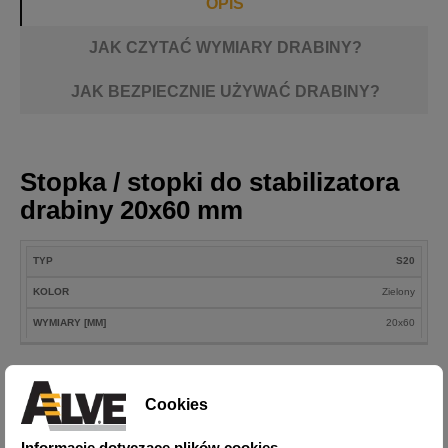
OPIS
JAK CZYTAĆ WYMIARY DRABINY?
JAK BEZPIECZNIE UŻYWAĆ DRABINY?
Stopka / stopki do stabilizatora
drabiny 20x60 mm
WYMIARY
TYP
S20
TYP
KOLOR
[MM]
KOLOR
Zielony
WYMIARY [MM]
20x60
Cookies
Informacje dotyczące plików cookies