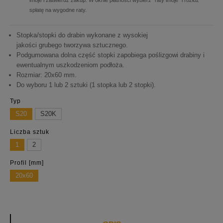
imoje i zatwierdź zakup. W oknie płatności wybierz "raty imoje" i rozłóż
spłatę na wygodne raty.
Stopka/stopki do drabin wykonane z wysokiej
jakości grubego tworzywa sztucznego.
Podgumowana dolna część stopki zapobiega poślizgowi drabiny i
ewentualnym uszkodzeniom podłoża.
Rozmiar: 20x60 mm.
Do wyboru 1 lub 2 sztuki (1 stopka lub 2 stopki).
Typ
S20
S20K
Liczba sztuk
1
2
Profil [mm]
20x60