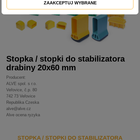
ZAAKCEPTUJ WYBRANE
Stopka / stopki do stabilizatora
drabiny 20x60 mm
Producent:
ALVE spol. s r.o.
Veřovice, č.p. 80
742 73 Veřovice
Republika Czeska
alve@alve.cz
Alve ocena ryzyka
STOPKA / STOPKI DO STABILIZATORA