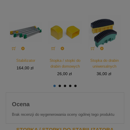



o
Stabilizator
Stopka / stopki do
Stopka do drabin
ny
drabin domowych
uniwersalnych
Cena
164,00 zł
Cena
Cena
26,00 zł
36,00 zł
Ocena
Brak recenzji do wygenerowania oceny ogólnej tego produktu
STOPKA / STOPKI DO STABILIZATORA