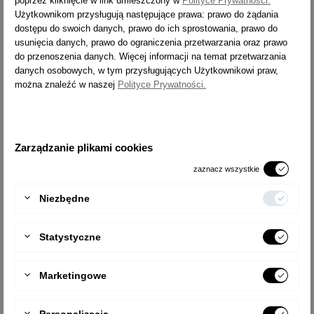
poprzez kliknięcie w link umieszczony w
Polityce Prywatności.
ewentualnym uszkodzeniom podłoża.
Użytkownikom przysługują następujące prawa: prawo do żądania
Aby dobrać właściwy rozmiar stopki należy zmierzyć wymiary
dostępu do swoich danych, prawo do ich sprostowania, prawo do
profilu drabiny, na który ma zostać nałożona stopka.
usunięcia danych, prawo do ograniczenia przetwarzania oraz prawo
Do wyboru 1 lub 2 sztuki.
do przenoszenia danych. Więcej informacji na temat przetwarzania
danych osobowych, w tym przysługujących Użytkownikowi praw,
można znaleźć w naszej
Polityce Prywatności.
Zarządzanie plikami cookies
zaznacz wszystkie
Niezbędne
Statystyczne
Marketingowe