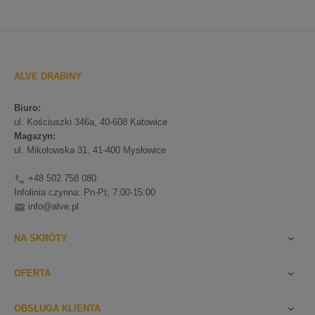
ALVE DRABINY
Biuro:
ul. Kościuszki 346a, 40-608 Katowice
Magazyn:
ul. Mikołowska 31, 41-400 Mysłowice
+48 502 758 080

Infolinia czynna: Pn-Pt; 7:00-15:00
info@alve.pl

NA SKRÓTY

OFERTA

OBSŁUGA KLIENTA
