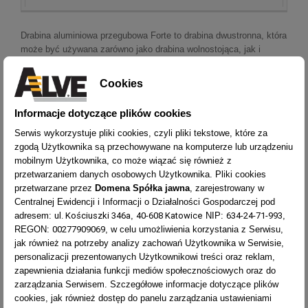
Drabina aluminiowa przegubowa Forte to drabina dwustronna, która
może być używana zarówno jako drabina wolnostojąca, jak i
drabina przystawna. Występuje w czterech konfiguracjach od 5 do
8 szczebli, a jej zasięg to maksymalnie 5,4 m. Drabinę można
Cookies
używać w budynkach oraz na zewnątrz - w domu, w ogrodzie,
podczas remontu.
Informacje dotyczące plików cookies
Stabilność drabiny gwarantują solidne szczeble antypoślizgowe o
Serwis wykorzystuje pliki cookies, czyli pliki tekstowe, które za
wymiarach 28x28 mm. Podgumowane stopki zapewniają
zgodą Użytkownika są przechowywane na komputerze lub urządzeniu
doskonałe oparcie drabiny na podłożu i zapobiegają ślizganiu się
mobilnym Użytkownika, co może wiązać się również z
drabiny. Drabina jest wykonana z aluminium, dlatego jest lekka i
przetwarzaniem danych osobowych Użytkownika. Pliki cookies
stabilna, co zapewnia wysoki komfort pracy. Łatwo się rozkłada i
przetwarzane przez
Domena Spółka jawna
, zarejestrowany w
jest bezpieczna w użyciu. Konstrukcja drabiny jest bardzo stabilna
Centralnej Ewidencji i Informacji o Działalności Gospodarczej pod
i wytrzymała, dzięki czemu można wykorzystać ją do bardzo
ul. Kościuszki 346a
40-608 Katowice
634-24-71-993
adresem:
,
NIP:
,
intensywnego użytkowania.
00277909069
REGON:
, w celu umożliwienia korzystania z Serwisu,
jak również na potrzeby analizy zachowań Użytkownika w Serwisie,
Drabina objęta jest 7-letnią gwarancją i jest zgodna z wymaganymi
personalizacji prezentowanych Użytkownikowi treści oraz reklam,
normami EN-131.
zapewnienia działania funkcji mediów społecznościowych oraz do
zarządzania Serwisem. Szczegółowe informacje dotyczące plików
Producent:
cookies, jak również dostęp do panelu zarządzania ustawieniami
ALVE spol. s r.o.