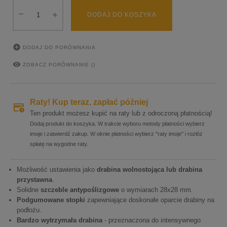
DODAJ DO KOSZYKA

DODAJ DO PORÓWNANIA

ZOBACZ PORÓWNANIE (
)
Raty! Kup teraz, zapłać później
Ten produkt możesz kupić na raty lub z odroczoną płatnością!
Dodaj produkt do koszyka. W trakcie wyboru metody płatności wybierz
imoje i zatwierdź zakup. W oknie płatności wybierz "raty imoje" i rozłóż
spłatę na wygodne raty.
Możliwość ustawienia jako
drabina wolnostojąca lub drabina
przystawna
.
Solidne
szczeble antypoślizgowe
o wymiarach 28x28 mm.
Podgumowane stopki
zapewniające doskonałe oparcie drabiny na
podłożu.
Bardzo wytrzymała drabina
- przeznaczona do intensywnego