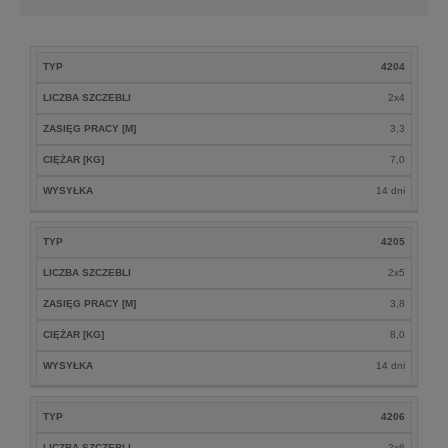
ZASIĘG
TYP
4204
LICZBA
CIĘŻAR
TYP
PRACY
WYSYŁKA
SZCZEBLI
[KG]
LICZBA SZCZEBLI
2x4
[M]
ZASIĘG PRACY [M]
3,3
CIĘŻAR [KG]
7,0
WYSYŁKA
14 dni
TYP
4205
LICZBA SZCZEBLI
2x5
ZASIĘG PRACY [M]
3,8
CIĘŻAR [KG]
8,0
WYSYŁKA
14 dni
TYP
4206
LICZBA SZCZEBLI
2x6