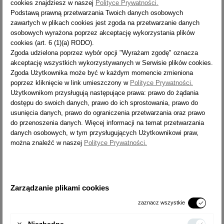
cookies znajdziesz w naszej
Polityce Prywatności.
Veřovice, č.p. 80
Podstawą prawną przetwarzania Twoich danych osobowych
742 73 Veřovice
zawartych w plikach cookies jest zgoda na przetwarzanie danych
Republika Czeska
osobowych wyrażona poprzez akceptację wykorzystania plików
alve@alve.cz
cookies (art. 6 (1)(a) RODO).
Zgoda udzielona poprzez wybór opcji "Wyrażam zgodę" oznacza
Alve ocena ryzyka
akceptację wszystkich wykorzystywanych w Serwisie plików cookies.
Alve instrukcja drabin
Zgoda Użytkownika może być w każdym momencie zmieniona
poprzez kliknięcie w link umieszczony w
Polityce Prywatności.
Użytkownikom przysługują następujące prawa: prawo do żądania
DRABINA ALUMINIOWA PRZEGUBOWA
dostępu do swoich danych, prawo do ich sprostowania, prawo do
WIELOFUNKCYJNA PROFESJONALNA 2X4
usunięcia danych, prawo do ograniczenia przetwarzania oraz prawo
FORTE 4204
do przenoszenia danych. Więcej informacji na temat przetwarzania
danych osobowych, w tym przysługujących Użytkownikowi praw,
można znaleźć w naszej
Polityce Prywatności.
Zarządzanie plikami cookies
zaznacz wszystkie


Niezbędne