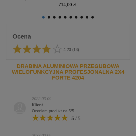
Cena
714,00 zł
Ocena
4.23
(13)
DRABINA ALUMINIOWA PRZEGUBOWA
WIELOFUNKCYJNA PROFESJONALNA 2X4
FORTE 4204
2022-03-09
Klient
Oceniam produkt na 5/5
5
/ 5
2022-03-09