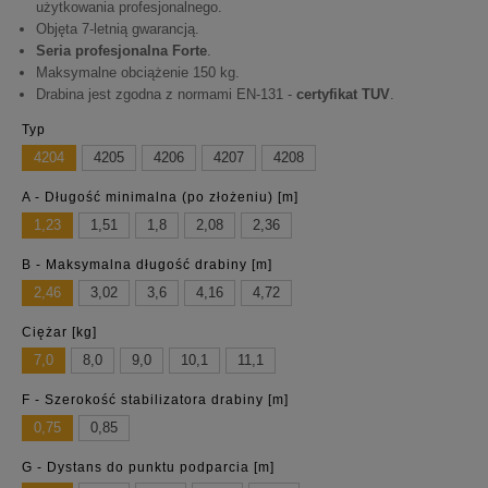
użytkowania profesjonalnego.
Objęta 7-letnią gwarancją.
Seria profesjonalna Forte
.
Maksymalne obciążenie 150 kg.
Drabina jest zgodna z normami EN-131 -
certyfikat TUV
.
Typ
4204
4205
4206
4207
4208
A - Długość minimalna (po złożeniu) [m]
1,23
1,51
1,8
2,08
2,36
B - Maksymalna długość drabiny [m]
2,46
3,02
3,6
4,16
4,72
Ciężar [kg]
7,0
8,0
9,0
10,1
11,1
F - Szerokość stabilizatora drabiny [m]
0,75
0,85
G - Dystans do punktu podparcia [m]