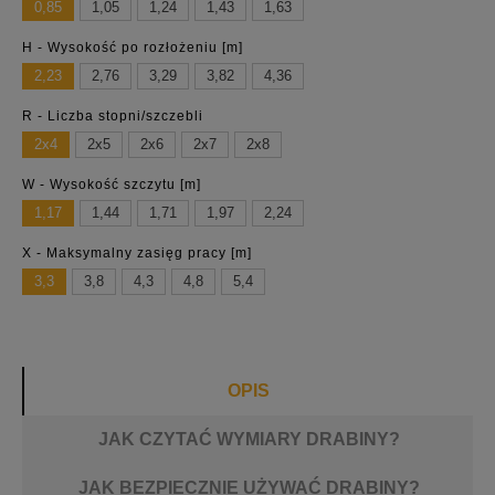
0,85
1,05
1,24
1,43
1,63
H - Wysokość po rozłożeniu [m]
2,23
2,76
3,29
3,82
4,36
R - Liczba stopni/szczebli
2x4
2x5
2x6
2x7
2x8
W - Wysokość szczytu [m]
1,17
1,44
1,71
1,97
2,24
X - Maksymalny zasięg pracy [m]
3,3
3,8
4,3
4,8
5,4
OPIS
JAK CZYTAĆ WYMIARY DRABINY?
JAK BEZPIECZNIE UŻYWAĆ DRABINY?