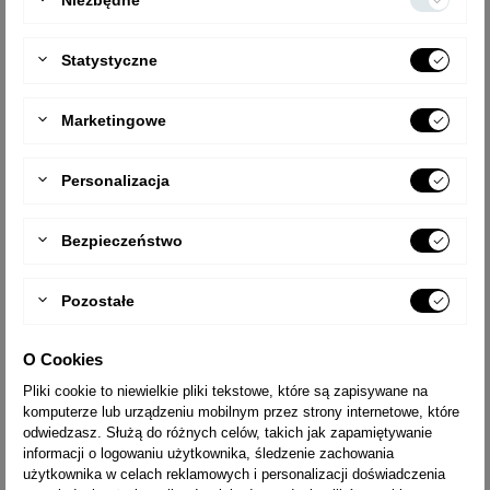
Stopień
Pojemnik na
poszerzający
narzędzia
MultiCaddy
Cena
185,00 zł
Statystyczne
Cena
149,00 zł
Marketingowe
DRABINA ALUMINIOWA PRZEGUBOWA
WIELOFUNKCYJNA PROFESJONALNA 2X4
FORTE 4204
Personalizacja
Bezpieczeństwo
Pozostałe
O Cookies


Pliki cookie to niewielkie pliki tekstowe, które są zapisywane na
komputerze lub urządzeniu mobilnym przez strony internetowe, które
Stopka / stopki do
Stopka do drabin
odwiedzasz. Służą do różnych celów, takich jak zapamiętywanie
stabilizatora drabiny
uniwersalnych
informacji o logowaniu użytkownika, śledzenie zachowania
20x60 mm
Cena
36,00 zł
użytkownika w celach reklamowych i personalizacji doświadczenia