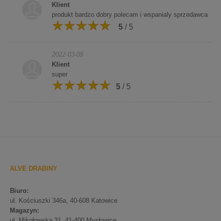
Klient
produkt bardzo dobry polecam i wspanialy sprzedawca
5
/ 5
2022-03-09
Klient
super
5
/ 5
ALVE DRABINY
Biuro:
ul. Kościuszki 346a, 40-608 Katowice
Magazyn:
ul. Mikołowska 31, 41-400 Mysłowice