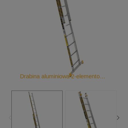
Drabina aluminiowa 2-elementowa wysuwana poszerzona profesjonalna Forte 87XX