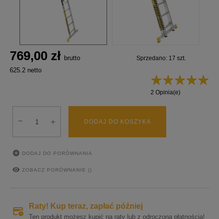
769,00 zł
brutto
Sprzedano: 17 szt.
625.2 netto
2 Opinia(e)
DODAJ DO KOSZYKA

DODAJ DO PORÓWNANIA

ZOBACZ PORÓWNANIE (
)
Raty! Kup teraz, zapłać później
Ten produkt możesz kupić na raty lub z odroczoną płatnością!