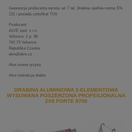
Gwarancja producenta wynosi aż 7 lat. Drabina spełnia normę EN-
131 i posiada certyfikat TUV.
Producent:
ALVE spol. s r.o.
Veřovice, č.p.
80
742 73 Veřovice
Republika Czeska
alve@alve.cz
Alve ocena ryzyka
Alve instrukcja drabin
DRABINA ALUMINIOWA 2-ELEMENTOWA
WYSUWANA POSZERZONA PROFESJONALNA
2X8 FORTE 8708