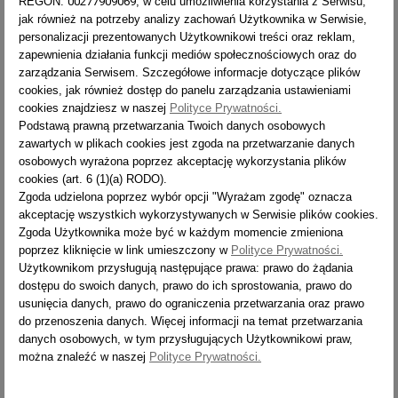
00277909069
REGON:
, w celu umożliwienia korzystania z Serwisu,
TYP
8712
jak również na potrzeby analizy zachowań Użytkownika w Serwisie,
STABILIZATOR [CM]
105
personalizacji prezentowanych Użytkownikowi treści oraz reklam,
zapewnienia działania funkcji mediów społecznościowych oraz do
LICZBA SZCZEBLI
2x12
zarządzania Serwisem. Szczegółowe informacje dotyczące plików
cookies, jak również dostęp do panelu zarządzania ustawieniami
ZASIĘG PRACY [M]
7,3
cookies znajdziesz w naszej
Polityce Prywatności.
CIĘŻAR [KG]
14,9
Podstawą prawną przetwarzania Twoich danych osobowych
zawartych w plikach cookies jest zgoda na przetwarzanie danych
WYSYŁKA
14 dni
osobowych wyrażona poprzez akceptację wykorzystania plików
cookies (art. 6 (1)(a) RODO).
TYP
8714
Zgoda udzielona poprzez wybór opcji "Wyrażam zgodę" oznacza
akceptację wszystkich wykorzystywanych w Serwisie plików cookies.
STABILIZATOR [CM]
115
Zgoda Użytkownika może być w każdym momencie zmieniona
LICZBA SZCZEBLI
2x14
poprzez kliknięcie w link umieszczony w
Polityce Prywatności.
Użytkownikom przysługują następujące prawa: prawo do żądania
ZASIĘG PRACY [M]
8,4
dostępu do swoich danych, prawo do ich sprostowania, prawo do
CIĘŻAR [KG]
18,8
usunięcia danych, prawo do ograniczenia przetwarzania oraz prawo
do przenoszenia danych. Więcej informacji na temat przetwarzania
WYSYŁKA
14 dni
danych osobowych, w tym przysługujących Użytkownikowi praw,
można znaleźć w naszej
Polityce Prywatności.
TYP
8716