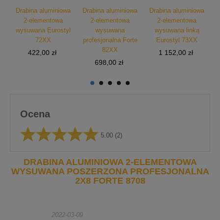
wa
Drabina aluminiowa
Drabina aluminiowa
Drabina aluminiowa
D
2-elementowa
2-elementowa
2-elementowa
wysuwana Eurostyl
wysuwana
wysuwana linką
72XX
profesjonalna Forte
Eurostyl 73XX
p
te
82XX
Cena
Cena
422,00 zł
1 152,00 zł
Cena
698,00 zł
Ocena
5.00
(2)
DRABINA ALUMINIOWA 2-ELEMENTOWA
WYSUWANA POSZERZONA PROFESJONALNA
2X8 FORTE 8708
2022-03-09