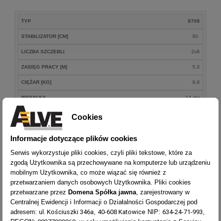
ZASIĘG
TYP
8708
STABILIZATOR
LICZBA
CIĘŻAR
TYP
PRACY
WYSYŁ
[CM]
SZCZEBLI
[KG]
STABILIZATOR [CM]
90
[M]
LICZBA SZCZEBLI
2x8
ZASIĘG PRACY [M]
5,0
CIĘŻAR [KG]
9,6
WYSYŁKA
14 dni
Cookies
TYP
8710
Informacje dotyczące plików cookies
STABILIZATOR [CM]
105
Serwis wykorzystuje pliki cookies, czyli pliki tekstowe, które za
LICZBA SZCZEBLI
2x10
zgodą Użytkownika są przechowywane na komputerze lub urządzeniu
ZASIĘG PRACY [M]
6,2
mobilnym Użytkownika, co może wiązać się również z
przetwarzaniem danych osobowych Użytkownika. Pliki cookies
CIĘŻAR [KG]
12,0
przetwarzane przez
Domena Spółka jawna
, zarejestrowany w
WYSYŁKA
14 dni
Centralnej Ewidencji i Informacji o Działalności Gospodarczej pod
ul. Kościuszki 346a
40-608 Katowice
634-24-71-993
adresem:
,
NIP:
,