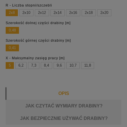
R - Liczba stopni/szczebli
2x8
2x10
2x12
2x14
2x16
2x18
2x20
Szerokość dolnej części drabiny [m]
0,48
Szerokość górnej części drabiny [m]
0,41
X - Maksymalny zasięg pracy [m]
5
6,2
7,3
8,4
9,6
10,7
11,8
OPIS
JAK CZYTAĆ WYMIARY DRABINY?
JAK BEZPIECZNIE UŻYWAĆ DRABINY?