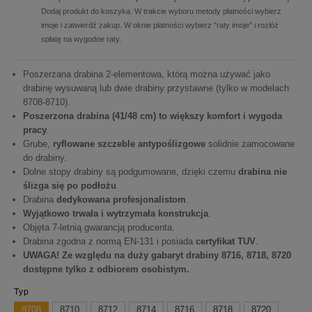
Dodaj produkt do koszyka. W trakcie wyboru metody płatności wybierz
imoje i zatwierdź zakup. W oknie płatności wybierz "raty imoje" i rozłóż
spłatę na wygodne raty.
Poszerzana drabina 2-elementowa, którą można używać jako
drabinę wysuwaną lub dwie drabiny przystawne (tylko w modelach
8708-8710).
Poszerzona drabina (41/48 cm) to większy komfort i wygoda
pracy
.
Grube,
ryflowane szczeble antypoślizgowe
solidnie zamocowane
do drabiny.
Dolne stopy drabiny są podgumowane, dzięki czemu
drabina nie
ślizga się po podłożu
.
Drabina
dedykowana
profesjonalistom
.
Wyjątkowo trwała i wytrzymała konstrukcja
.
Objęta 7-letnią gwarancją producenta.
Drabina zgodna z normą EN-131 i posiada
certyfikat TUV
.
UWAGA! Ze względu na duży gabaryt drabiny 8716, 8718, 8720
dostępne tylko z odbiorem osobistym.
Typ
8708
8710
8712
8714
8716
8718
8720