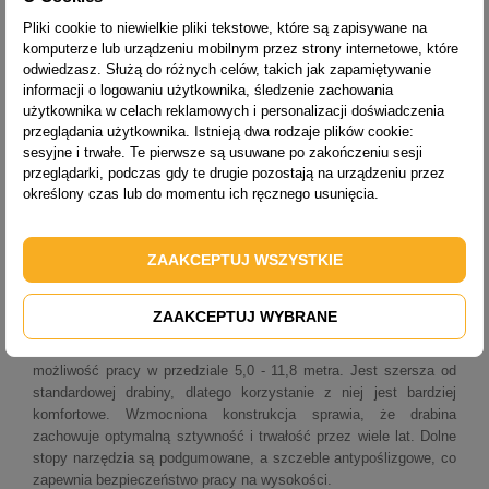
Pliki cookie to niewielkie pliki tekstowe, które są zapisywane na
ZASIĘG PRACY [M]
11,8
komputerze lub urządzeniu mobilnym przez strony internetowe, które
CIĘŻAR [KG]
33,8
odwiedzasz. Służą do różnych celów, takich jak zapamiętywanie
informacji o logowaniu użytkownika, śledzenie zachowania
WYSYŁKA
odbiór osobisty - po 14 dniach
użytkownika w celach reklamowych i personalizacji doświadczenia
przeglądania użytkownika. Istnieją dwa rodzaje plików cookie:
sesyjne i trwałe. Te pierwsze są usuwane po zakończeniu sesji
UWAGA! Ze względu na duży gabaryt drabiny 8716, 8718, 8720
przeglądarki, podczas gdy te drugie pozostają na urządzeniu przez
dostępne tylko z odbiorem osobistym.
określony czas lub do momentu ich ręcznego usunięcia.
Drabiny aluminiowe ALVE Forte to jedne z najmocniejszych drabin
dostępnych na polskim rynku. Zaprojektowane są z myślą o
ZAAKCEPTUJ WSZYSTKIE
budowach i pracach konserwatorskich oraz przeznaczone do
intensywnego użytkowania.
ZAAKCEPTUJ WYBRANE
Drabina aluminiowa wysuwana poszerzona profesjonalna Forte
dostępna jest w konfiguracjach 2x8 - 2x20 szczebli, co daje
możliwość pracy w przedziale 5,0 - 11,8 metra. Jest szersza od
standardowej drabiny, dlatego korzystanie z niej jest bardziej
komfortowe. Wzmocniona konstrukcja sprawia, że drabina
zachowuje optymalną sztywność i trwałość przez wiele lat. Dolne
stopy narzędzia są podgumowane, a szczeble antypoślizgowe, co
zapewnia bezpieczeństwo pracy na wysokości.