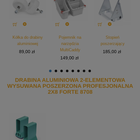



o
Kółka do drabiny
Pojemnik na
Stopień
N
aluminiowej
narzędzia
poszerzający
MultiCaddy
Cena
Cena
89,00 zł
185,00 zł
Cena
149,00 zł
DRABINA ALUMINIOWA 2-ELEMENTOWA
WYSUWANA POSZERZONA PROFESJONALNA
2X8 FORTE 8708