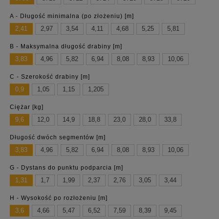
A - Długość minimalna (po złożeniu) [m]
2,41
2,97
3,54
4,11
4,68
5,25
5,81
B - Maksymalna długość drabiny [m]
3,83
4,96
5,82
6,94
8,08
8,93
10,06
C - Szerokość drabiny [m]
0,9
1,05
1,15
1,205
Ciężar [kg]
9,6
12,0
14,9
18,8
23,0
28,0
33,8
Długość dwóch segmentów [m]
3,83
4,96
5,82
6,94
8,08
8,93
10,06
G - Dystans do punktu podparcia [m]
1,31
1,7
1,99
2,37
2,76
3,05
3,44
H - Wysokość po rozłożeniu [m]
3,6
4,66
5,47
6,52
7,59
8,39
9,45