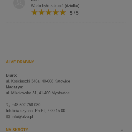
Warto było zakupić (działka)
5
/ 5
ALVE DRABINY
Biuro:
ul. Kościuszki 346a, 40-608 Katowice
Magazyn:
ul. Mikołowska 31, 41-400 Mysłowice
+48 502 758 080

Infolinia czynna: Pn-Pt; 7:00-15:00
info@alve.pl

NA SKRÓTY
