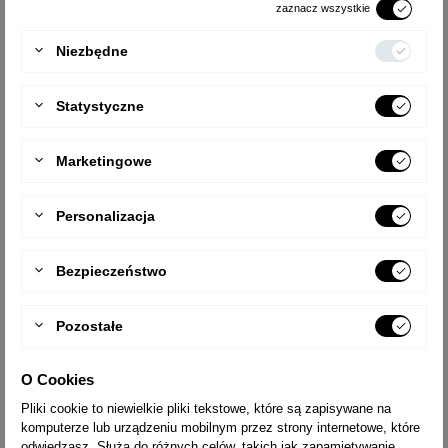
zaznacz wszystkie
Niezbędne
Statystyczne
Marketingowe
Personalizacja
PRZYDATNE W PRACACH W
OGRODZIE I NA GRZĄSKIM TERENIE.
Bezpieczeństwo
Grot zwiększa stabilność drabiny w trawie lub grząskim terenie.
Zwiększona powierzchnia oparcia zabezpiecza przed zapadnięciem
Pozostałe
się drabiny.
Na zdjęciu poniżej wymiary szpiców do drabin z podłużnicami o
O Cookies
wymiarach 20x55-77 mm. Do wyboru również groty o wymiarach
Pliki cookie to niewielkie pliki tekstowe, które są zapisywane na
25x45-75 mm oraz 25x75-102 mm.
komputerze lub urządzeniu mobilnym przez strony internetowe, które
odwiedzasz. Służą do różnych celów, takich jak zapamiętywanie