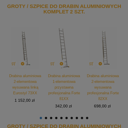
GROTY / SZPICE DO DRABIN ALUMINIOWYCH
KOMPLET 2 SZT.



wa
Drabina aluminiowa
Drabina aluminiowa
Drabina aluminiowa
D
2-elementowa
1-elementowa
2-elementowa
wysuwana linką
przystawna
wysuwana
w
Eurostyl 73XX
profesjonalna Forte
profesjonalna Forte
81XX
82XX
Cena
1 152,00 zł
Cena
Cena
342,00 zł
698,00 zł
GROTY / SZPICE DO DRABIN ALUMINIOWYCH