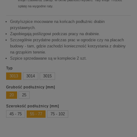
imoje i zatwierdź zakup. W oknie płatności wybierz "raty imoje" i rozłóż
spłatę na wygodne raty.
Groty/szpice mocowane na końcach podłużnic drabin
przystawnych.
Zapobiegają poślizgowi podczas pracy na drabinie.
Szczególnie przydatne podczas prac w ogrodzie czy na placach
budowy - tam, gdzie zachodzi konieczność korzystania z drabiny
na grząskim terenie.
Szpice sprzedawane są w komplecie 2 szt.
Typ
3013
3014
3015
Grubość podłużnicy [mm]
20
25
Szerokość podłużnicy [mm]
45 - 75
55 - 77
75 - 102