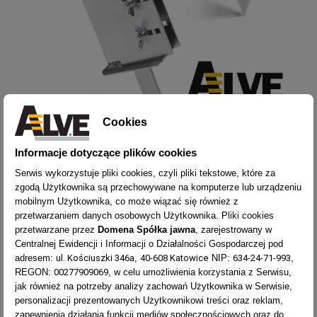
Cookies
ŁATWIEJSZA I BEZPIECZNIEJSZA
Informacje dotyczące plików cookies
PRACA NA DRABINIE.
Serwis wykorzystuje pliki cookies, czyli pliki tekstowe, które za
Drabina nie zapada się w grunt i nie przechyla się.
zgodą Użytkownika są przechowywane na komputerze lub urządzeniu
Bezpieczna i wygodna praca na drabinie
mobilnym Użytkownika, co może wiązać się również z
Doskonała pomoc przy pracy na grząskim terenie.
przetwarzaniem danych osobowych Użytkownika. Pliki cookies
Solidne i trwałe: wykonane z wysokiej jakości stali ocynkowanej.
przetwarzane przez
Domena Spółka jawna
, zarejestrowany w
Groty dedykowane są drabinom z podłużnicami o grubości 20
Centralnej Ewidencji i Informacji o Działalności Gospodarczej pod
mm lub 25 mm.
ul. Kościuszki 346a
40-608 Katowice
634-24-71-993
adresem:
,
NIP:
,
Produkt renomowanej, europejskiej firmy ALVE.
00277909069
REGON:
, w celu umożliwienia korzystania z Serwisu,
jak również na potrzeby analizy zachowań Użytkownika w Serwisie,
personalizacji prezentowanych Użytkownikowi treści oraz reklam,
zapewnienia działania funkcji mediów społecznościowych oraz do