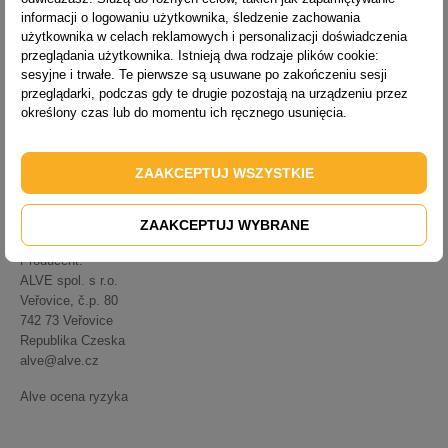
informacji o logowaniu użytkownika, śledzenie zachowania
użytkownika w celach reklamowych i personalizacji doświadczenia
przeglądania użytkownika. Istnieją dwa rodzaje plików cookie:
sesyjne i trwałe. Te pierwsze są usuwane po zakończeniu sesji
przeglądarki, podczas gdy te drugie pozostają na urządzeniu przez
określony czas lub do momentu ich ręcznego usunięcia.
ZAAKCEPTUJ WSZYSTKIE
ZAAKCEPTUJ WYBRANE
Producent:
ALVE spol. s r.o.
Veřovice, č.p.
80
742 73 Veřovice
Republika Czeska
alve@alve.cz
Alve ocena ryzyka