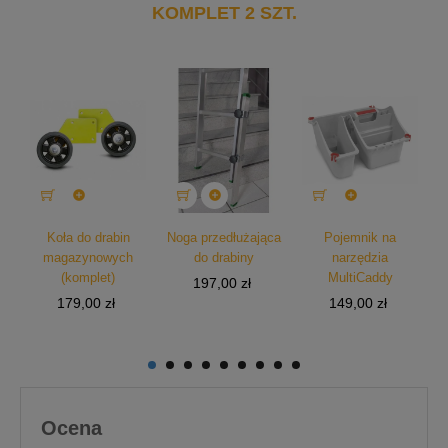
KOMPLET 2 SZT.



wy
Koła do drabin
Noga przedłużająca
Pojemnik na
magazynowych
do drabiny
narzędzia
a
(komplet)
MultiCaddy
Cena
197,00 zł
Cena
Cena
179,00 zł
149,00 zł
Ocena