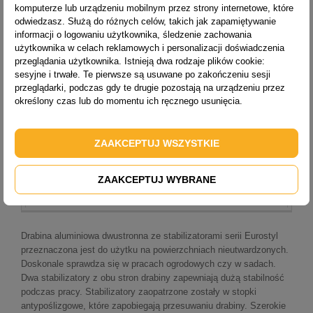
komputerze lub urządzeniu mobilnym przez strony internetowe, które
LICZBA STOPNI
2x7
odwiedzasz. Służą do różnych celów, takich jak zapamiętywanie
ZASIĘG PRACY [M]
3,2
informacji o logowaniu użytkownika, śledzenie zachowania
użytkownika w celach reklamowych i personalizacji doświadczenia
CIĘŻAR [KG]
7,3
przeglądania użytkownika. Istnieją dwa rodzaje plików cookie:
sesyjne i trwałe. Te pierwsze są usuwane po zakończeniu sesji
WYSYŁKA
14 dni
przeglądarki, podczas gdy te drugie pozostają na urządzeniu przez
określony czas lub do momentu ich ręcznego usunięcia.
TYP
1928 + st.
LICZBA STOPNI
2x8
ZAAKCEPTUJ WSZYSTKIE
ZASIĘG PRACY [M]
3,4
CIĘŻAR [KG]
8,3
ZAAKCEPTUJ WYBRANE
WYSYŁKA
14 dni
Drabina aluminiowa dwustronna ze stabilizatorami serii Eurostyl
przeznaczona jest do użytku na powierzchniach nieutwardzonych.
Doskonale sprawdza się w pracach ogrodowych czy w sadach.
Dwa stabilizatory z obu stron drabiny zapewniają dużą stabilność
podczas pracy. Stabilizatory zaopatrzone zostały w stopki
antypoślizgowe, które zapobiegają przesuwaniu drabiny. Szerokie