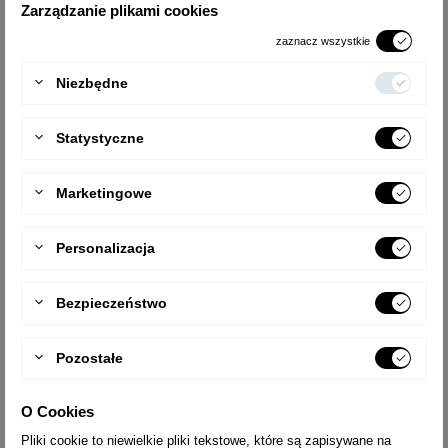
Zarządzanie plikami cookies
WYSYŁKA
14 dni
zaznacz wszystkie
TYP
1925 + st.
Niezbędne
LICZBA STOPNI
2x5
Statystyczne
ZASIĘG PRACY [M]
2,9
CIĘŻAR [KG]
5,1
Marketingowe
WYSYŁKA
14 dni
Personalizacja
TYP
1926 + st.
LICZBA STOPNI
2x6
Bezpieczeństwo
ZASIĘG PRACY [M]
3,0
CIĘŻAR [KG]
6,0
Pozostałe
WYSYŁKA
14 dni
O Cookies
TYP
1927 + st.
Pliki cookie to niewielkie pliki tekstowe, które są zapisywane na