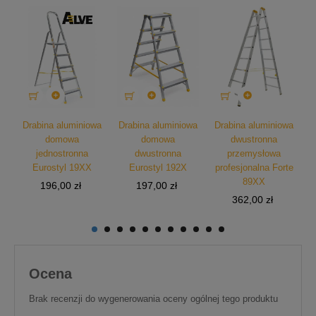



wa
Drabina aluminiowa
Drabina aluminiowa
Drabina aluminiowa
D
domowa
domowa
dwustronna
jednostronna
dwustronna
przemysłowa
Eurostyl 19XX
Eurostyl 192X
profesjonalna Forte
p
89XX
Cena
Cena
196,00 zł
197,00 zł
Cena
362,00 zł
Ocena
Brak recenzji do wygenerowania oceny ogólnej tego produktu