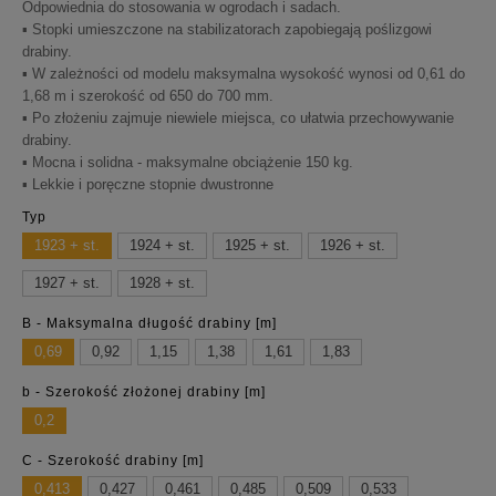
Odpowiednia do stosowania w ogrodach i sadach.
▪ Stopki umieszczone na stabilizatorach zapobiegają poślizgowi
drabiny.
▪ W zależności od modelu maksymalna wysokość wynosi od 0,61 do
1,68 m i szerokość od 650 do 700 mm.
▪ Po złożeniu zajmuje niewiele miejsca, co ułatwia przechowywanie
drabiny.
▪ Mocna i solidna - maksymalne obciążenie 150 kg.
▪ Lekkie i poręczne stopnie dwustronne
Typ
1923 + st.
1924 + st.
1925 + st.
1926 + st.
1927 + st.
1928 + st.
B - Maksymalna długość drabiny [m]
0,69
0,92
1,15
1,38
1,61
1,83
b - Szerokość złożonej drabiny [m]
0,2
C - Szerokość drabiny [m]
0,413
0,427
0,461
0,485
0,509
0,533