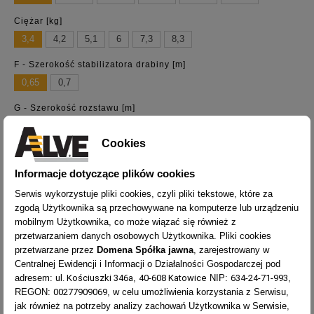
Ciężar [kg]
3,4
4,2
5,1
6
7,3
8,3
F - Szerokość stabilizatora drabiny [m]
0,65
0,7
G - Szerokość rozstawu [m]
0,66
0,77
1,02
1,14
1,37
1,53
Cookies
h - Wysokość podestu [m]
0,61
0,84
1,04
1,26
1,46
1,68
Informacje dotyczące plików cookies
Serwis wykorzystuje pliki cookies, czyli pliki tekstowe, które za
R - Liczba stopni/szczebli
zgodą Użytkownika są przechowywane na komputerze lub urządzeniu
2x3
2x4
2x5
2x6
2x7
2x8
mobilnym Użytkownika, co może wiązać się również z
przetwarzaniem danych osobowych Użytkownika. Pliki cookies
X - Maksymalny zasięg pracy [m]
przetwarzane przez
Domena Spółka jawna
, zarejestrowany w
2,6
2,8
2,9
3
3,2
3,4
Centralnej Ewidencji i Informacji o Działalności Gospodarczej pod
ul. Kościuszki 346a
40-608 Katowice
634-24-71-993
adresem:
,
NIP:
,
00277909069
REGON:
, w celu umożliwienia korzystania z Serwisu,
jak również na potrzeby analizy zachowań Użytkownika w Serwisie,