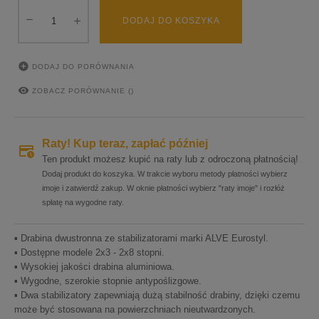
DODAJ DO KOSZYKA

DODAJ DO PORÓWNANIA

ZOBACZ PORÓWNANIE (
)
Raty! Kup teraz, zapłać później
Ten produkt możesz kupić na raty lub z odroczoną płatnością!
Dodaj produkt do koszyka. W trakcie wyboru metody płatności wybierz
imoje i zatwierdź zakup. W oknie płatności wybierz "raty imoje" i rozłóż
spłatę na wygodne raty.
▪ Drabina dwustronna ze stabilizatorami marki ALVE Eurostyl.
▪ Dostępne modele 2x3 - 2x8 stopni.
▪ Wysokiej jakości drabina aluminiowa.
▪ Wygodne, szerokie stopnie antypoślizgowe.
▪ Dwa stabilizatory zapewniają dużą stabilność drabiny, dzięki czemu
może być stosowana na powierzchniach nieutwardzonych.