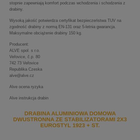
stopnie zapewniają komfort podczas wchodzenia i schodzenia z
drabiny.
Wysoką jakość potwierdza certyfikat bezpieczeństwa TUV na
zgodność drabiny z normą EN-131 oraz 5-letnia gwarancja.
Maksymalne obciążenie drabiny 150 kg.
Producent:
ALVE spol. s r.o.
Veřovice, č.p. 80
742 73 Veřovice
Republika Czeska
alve@alve.cz
Alve ocena ryzyka
Alve instrukcja drabin
DRABINA ALUMINIOWA DOMOWA
DWUSTRONNA ZE STABILIZATORAMI 2X3
EUROSTYL 1923 + ST.