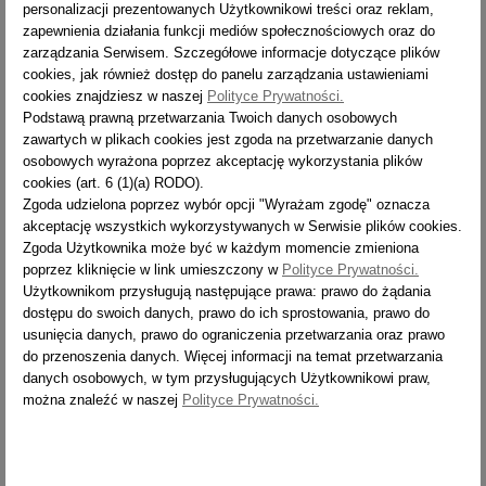
personalizacji prezentowanych Użytkownikowi treści oraz reklam,
OPIS
zapewnienia działania funkcji mediów społecznościowych oraz do
zarządzania Serwisem. Szczegółowe informacje dotyczące plików
JAK CZYTAĆ WYMIARY DRABINY?
cookies, jak również dostęp do panelu zarządzania ustawieniami
cookies znajdziesz w naszej
Polityce Prywatności.
JAK BEZPIECZNIE UŻYWAĆ DRABINY?
Podstawą prawną przetwarzania Twoich danych osobowych
zawartych w plikach cookies jest zgoda na przetwarzanie danych
osobowych wyrażona poprzez akceptację wykorzystania plików
cookies (art. 6 (1)(a) RODO).
ZASIĘG
TYP
1923 + st.
LICZBA
CIĘŻAR
Zgoda udzielona poprzez wybór opcji "Wyrażam zgodę" oznacza
TYP
PRACY
WYSYŁKA
STOPNI
[KG]
akceptację wszystkich wykorzystywanych w Serwisie plików cookies.
LICZBA STOPNI
2x3
[M]
Zgoda Użytkownika może być w każdym momencie zmieniona
ZASIĘG PRACY [M]
2,6
poprzez kliknięcie w link umieszczony w
Polityce Prywatności.
Użytkownikom przysługują następujące prawa: prawo do żądania
CIĘŻAR [KG]
3,4
dostępu do swoich danych, prawo do ich sprostowania, prawo do
WYSYŁKA
14 dni
usunięcia danych, prawo do ograniczenia przetwarzania oraz prawo
do przenoszenia danych. Więcej informacji na temat przetwarzania
danych osobowych, w tym przysługujących Użytkownikowi praw,
TYP
1924 + st.
można znaleźć w naszej
Polityce Prywatności.
LICZBA STOPNI
2x4
ZASIĘG PRACY [M]
2,8
CIĘŻAR [KG]
4,2