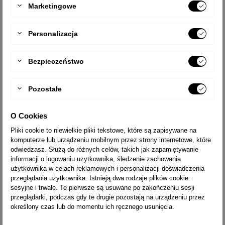
Marketingowe
TYP
1965
Personalizacja
LICZBA STOPNI
2x5
ZASIĘG PRACY [M]
2,9
Bezpieczeństwo
CIĘŻAR [KG]
4,0
WYSYŁKA
24h
Pozostałe
TYP
1966
O Cookies
LICZBA STOPNI
2x6
Pliki cookie to niewielkie pliki tekstowe, które są zapisywane na
komputerze lub urządzeniu mobilnym przez strony internetowe, które
ZASIĘG PRACY [M]
3,1
odwiedzasz. Służą do różnych celów, takich jak zapamiętywanie
CIĘŻAR [KG]
4,9
informacji o logowaniu użytkownika, śledzenie zachowania
użytkownika w celach reklamowych i personalizacji doświadczenia
WYSYŁKA
14 dni
przeglądania użytkownika. Istnieją dwa rodzaje plików cookie:
sesyjne i trwałe. Te pierwsze są usuwane po zakończeniu sesji
przeglądarki, podczas gdy te drugie pozostają na urządzeniu przez
TYP
1967
określony czas lub do momentu ich ręcznego usunięcia.
LICZBA STOPNI
2x7