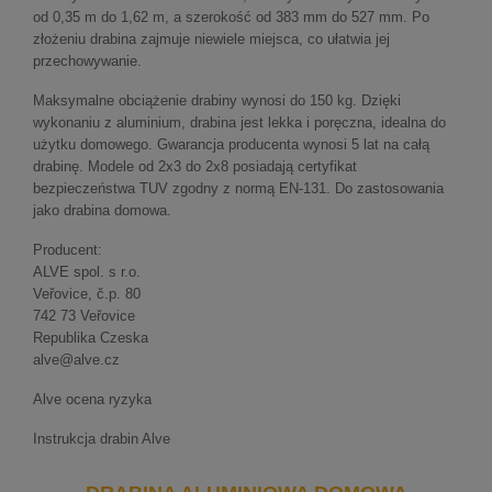
od 0,35 m do 1,62 m, a szerokość od 383 mm do 527 mm. Po
złożeniu drabina zajmuje niewiele miejsca, co ułatwia jej
przechowywanie.
Maksymalne obciążenie drabiny wynosi do 150 kg. Dzięki
wykonaniu z aluminium, drabina jest lekka i poręczna, idealna do
użytku domowego. Gwarancja producenta wynosi 5 lat na całą
drabinę. Modele od 2x3 do 2x8 posiadają certyfikat
bezpieczeństwa TUV zgodny z normą EN-131. Do zastosowania
jako drabina domowa.
Producent:
ALVE spol. s r.o.
Veřovice, č.p. 80
742 73 Veřovice
Republika Czeska
alve@alve.cz
Alve ocena ryzyka
Instrukcja drabin Alve