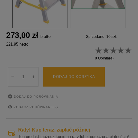
273,00 zł
brutto
Sprzedano: 10 szt.
221.95 netto
0 Opinia(e)
DODAJ DO KOSZYKA

DODAJ DO PORÓWNANIA

ZOBACZ PORÓWNANIE (
)
Raty! Kup teraz, zapłać później
Ten produkt możesz kupić na raty lub z odroczoną płatnością!