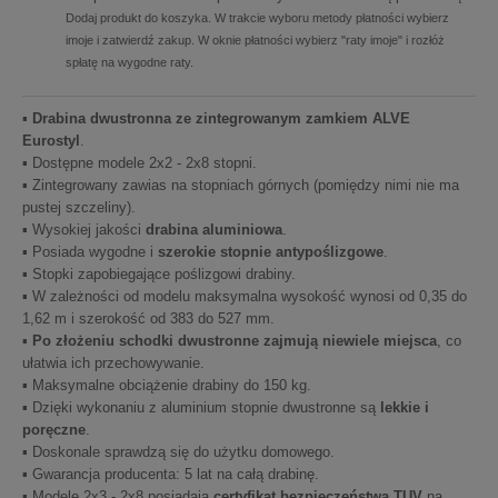
Dodaj produkt do koszyka. W trakcie wyboru metody płatności wybierz
imoje i zatwierdź zakup. W oknie płatności wybierz "raty imoje" i rozłóż
spłatę na wygodne raty.
▪
Drabina dwustronna ze zintegrowanym zamkiem ALVE
Eurostyl
.
▪ Dostępne modele 2x2 - 2x8 stopni.
▪ Zintegrowany zawias na stopniach górnych (pomiędzy nimi nie ma
pustej szczeliny).
▪ Wysokiej jakości
drabina aluminiowa
.
▪ Posiada wygodne i
szerokie stopnie antypoślizgowe
.
▪ Stopki zapobiegające poślizgowi drabiny.
▪ W zależności od modelu maksymalna wysokość wynosi od 0,35 do
1,62 m i szerokość od 383 do 527 mm.
▪
Po złożeniu schodki dwustronne zajmują niewiele miejsca
, co
ułatwia ich przechowywanie.
▪ Maksymalne obciążenie drabiny do 150 kg.
▪ Dzięki wykonaniu z aluminium stopnie dwustronne są
lekkie i
poręczne
.
▪ Doskonale sprawdzą się do użytku domowego.
▪ Gwarancja producenta: 5 lat na całą drabinę.
▪ Modele 2x3 - 2x8 posiadają
certyfikat bezpieczeństwa TUV
na