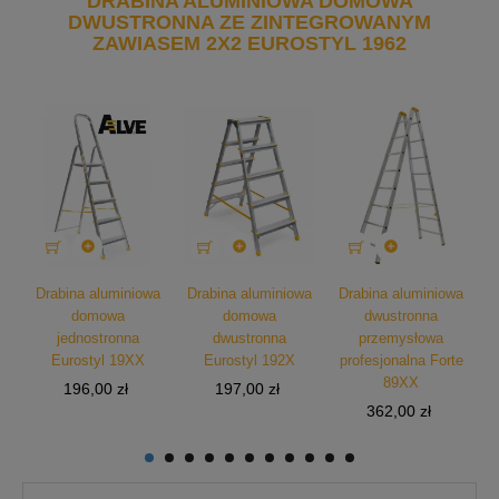
DRABINA ALUMINIOWA DOMOWA
DWUSTRONNA ZE ZINTEGROWANYM
ZAWIASEM 2X2 EUROSTYL 1962



wa
Drabina aluminiowa
Drabina aluminiowa
Drabina aluminiowa
D
domowa
domowa
dwustronna
jednostronna
dwustronna
przemysłowa
Eurostyl 19XX
Eurostyl 192X
profesjonalna Forte
p
89XX
Cena
Cena
196,00 zł
197,00 zł
Cena
362,00 zł