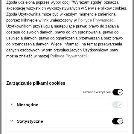
[M]
Zgoda udzielona poprzez wybór opcji "Wyrażam zgodę" oznacza
akceptację wszystkich wykorzystywanych w Serwisie plików cookies.
ZASIĘG PRACY [M]
2,3
Zgoda Użytkownika może być w każdym momencie zmieniona
CIĘŻAR [KG]
1,6
poprzez kliknięcie w link umieszczony w
Polityce Prywatności.
Użytkownikom przysługują następujące prawa: prawo do żądania
WYSYŁKA
24h
dostępu do swoich danych, prawo do ich sprostowania, prawo do
usunięcia danych, prawo do ograniczenia przetwarzania oraz prawo
TYP
1963
do przenoszenia danych. Więcej informacji na temat przetwarzania
danych osobowych, w tym przysługujących Użytkownikowi praw,
LICZBA STOPNI
2x3
można znaleźć w naszej
Polityce Prywatności.
ZASIĘG PRACY [M]
2,5
CIĘŻAR [KG]
2,4
WYSYŁKA
14 dni
Zarządzanie plikami cookies
zaznacz wszystkie
TYP
1964
Niezbędne
LICZBA STOPNI
2x4
ZASIĘG PRACY [M]
2,7
Statystyczne
CIĘŻAR [KG]
3,2
WYSYŁKA
24h