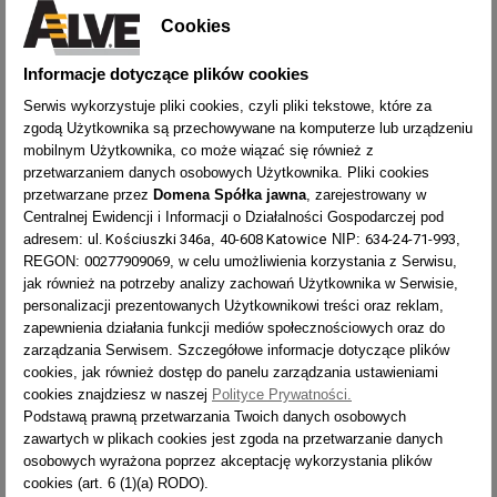
h - Wysokość podestu [m]
Cookies
0,35
0,56
0,78
0,99
1,2
1,41
1,62
Informacje dotyczące plików cookies
R - Liczba stopni/szczebli
2x2
2x3
2x4
2x5
2x6
2x7
2x8
Serwis wykorzystuje pliki cookies, czyli pliki tekstowe, które za
zgodą Użytkownika są przechowywane na komputerze lub urządzeniu
X - Maksymalny zasięg pracy [m]
mobilnym Użytkownika, co może wiązać się również z
przetwarzaniem danych osobowych Użytkownika. Pliki cookies
2,3
2,5
2,7
2,9
3,1
3,2
3,4
przetwarzane przez
Domena Spółka jawna
, zarejestrowany w
Centralnej Ewidencji i Informacji o Działalności Gospodarczej pod
ul. Kościuszki 346a
40-608 Katowice
634-24-71-993
adresem:
,
NIP:
,
00277909069
REGON:
, w celu umożliwienia korzystania z Serwisu,
OPIS
jak również na potrzeby analizy zachowań Użytkownika w Serwisie,
personalizacji prezentowanych Użytkownikowi treści oraz reklam,
zapewnienia działania funkcji mediów społecznościowych oraz do
JAK CZYTAĆ WYMIARY DRABINY?
zarządzania Serwisem. Szczegółowe informacje dotyczące plików
cookies, jak również dostęp do panelu zarządzania ustawieniami
JAK BEZPIECZNIE UŻYWAĆ DRABINY?
cookies znajdziesz w naszej
Polityce Prywatności.
Podstawą prawną przetwarzania Twoich danych osobowych
zawartych w plikach cookies jest zgoda na przetwarzanie danych
osobowych wyrażona poprzez akceptację wykorzystania plików
ZASIĘG
TYP
1962
LICZBA
CIĘŻAR
TYP
PRACY
WYSYŁKA
cookies (art. 6 (1)(a) RODO).
STOPNI
[KG]
LICZBA STOPNI
2x2