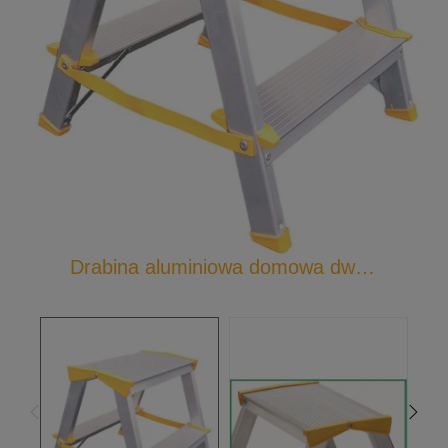
Drabina aluminiowa domowa dwustronna ze zintegrowanym zawiasem Eurostyl 196X