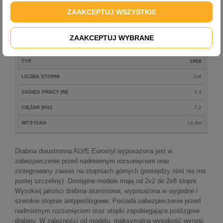
ZASIĘG PRACY [M]
3,2
ZAAKCEPTUJ WSZYSTKIE
CIĘŻAR [KG]
6,2
WYSYŁKA
14 dni
ZAAKCEPTUJ WYBRANE
TYP
1968
LICZBA STOPNI
2x8
ZASIĘG PRACY [M]
3,4
CIĘŻAR [KG]
7,2
WYSYŁKA
14 dni
Drabina dwustronna ALVE Eurostyl wyposażona jest w
zabezpieczenie przed nadmiernym rozsunięciem oraz
zintegrowany zawias na stopniach górnych (pomiędzy nimi nie ma
pustej szczeliny). Dostępne modele mają od 2x2 do 2x8 stopni.
Wysokiej jakości drabina aluminiowa, wyposażona w wygodne i
szerokie stopnie antypoślizgowe. Posiada zabezpieczenie przed
nadmiernym rozsunięciem oraz stopki zapobiegające poślizgowi
drabiny. W zależności od modelu, maksymalna wysokość wynosi