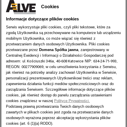
h - Wysokość podestu [m]
Cookies
0,35
0,56
0,78
0,99
1,2
1,41
1,62
Informacje dotyczące plików cookies
R - Liczba stopni/szczebli
2x2
2x3
2x4
2x5
2x6
2x7
2x8
Serwis wykorzystuje pliki cookies, czyli pliki tekstowe, które za
zgodą Użytkownika są przechowywane na komputerze lub urządzeniu
X - Maksymalny zasięg pracy [m]
mobilnym Użytkownika, co może wiązać się również z
przetwarzaniem danych osobowych Użytkownika. Pliki cookies
2,3
2,5
2,7
2,9
3,1
3,2
3,4
przetwarzane przez
Domena Spółka jawna
, zarejestrowany w
Centralnej Ewidencji i Informacji o Działalności Gospodarczej pod
ul. Kościuszki 346a
40-608 Katowice
634-24-71-993
adresem:
,
NIP:
,
00277909069
REGON:
, w celu umożliwienia korzystania z Serwisu,
OPIS
jak również na potrzeby analizy zachowań Użytkownika w Serwisie,
personalizacji prezentowanych Użytkownikowi treści oraz reklam,
zapewnienia działania funkcji mediów społecznościowych oraz do
JAK CZYTAĆ WYMIARY DRABINY?
zarządzania Serwisem. Szczegółowe informacje dotyczące plików
cookies, jak również dostęp do panelu zarządzania ustawieniami
JAK BEZPIECZNIE UŻYWAĆ DRABINY?
cookies znajdziesz w naszej
Polityce Prywatności.
Podstawą prawną przetwarzania Twoich danych osobowych
zawartych w plikach cookies jest zgoda na przetwarzanie danych
osobowych wyrażona poprzez akceptację wykorzystania plików
ZASIĘG
TYP
1962
LICZBA
CIĘŻAR
TYP
PRACY
WYSYŁKA
cookies (art. 6 (1)(a) RODO).
STOPNI
[KG]
LICZBA STOPNI
2x2