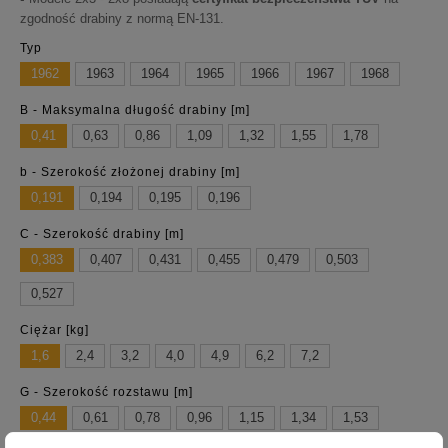
zgodność drabiny z normą EN-131.
Typ
1962
1963
1964
1965
1966
1967
1968
B - Maksymalna długość drabiny [m]
0,41
0,63
0,86
1,09
1,32
1,55
1,78
b - Szerokość złożonej drabiny [m]
0,191
0,194
0,195
0,196
C - Szerokość drabiny [m]
0,383
0,407
0,431
0,455
0,479
0,503
0,527
Ciężar [kg]
1,6
2,4
3,2
4,0
4,9
6,2
7,2
G - Szerokość rozstawu [m]
0,44
0,61
0,78
0,96
1,15
1,34
1,53