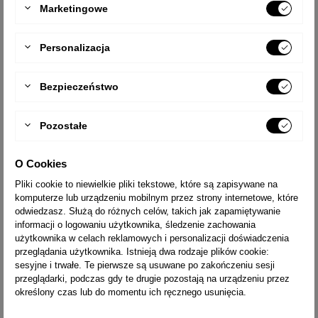
Marketingowe
TYP
1965
Personalizacja
LICZBA STOPNI
2x5
ZASIĘG PRACY [M]
2,9
Bezpieczeństwo
CIĘŻAR [KG]
4,0
WYSYŁKA
24h
Pozostałe
TYP
1966
O Cookies
LICZBA STOPNI
2x6
Pliki cookie to niewielkie pliki tekstowe, które są zapisywane na
komputerze lub urządzeniu mobilnym przez strony internetowe, które
ZASIĘG PRACY [M]
3,1
odwiedzasz. Służą do różnych celów, takich jak zapamiętywanie
CIĘŻAR [KG]
4,9
informacji o logowaniu użytkownika, śledzenie zachowania
użytkownika w celach reklamowych i personalizacji doświadczenia
WYSYŁKA
14 dni
przeglądania użytkownika. Istnieją dwa rodzaje plików cookie:
sesyjne i trwałe. Te pierwsze są usuwane po zakończeniu sesji
przeglądarki, podczas gdy te drugie pozostają na urządzeniu przez
TYP
1967
określony czas lub do momentu ich ręcznego usunięcia.
LICZBA STOPNI
2x7