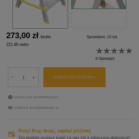
273,00 zł
brutto
Sprzedano: 10 szt.
221.95 netto
0 Opinia(e)
DODAJ DO KOSZYKA

DODAJ DO PORÓWNANIA

ZOBACZ PORÓWNANIE (
)
Raty! Kup teraz, zapłać później
Ten produkt możesz kupić na raty lub z odroczoną płatnością!