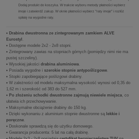
Dodaj produkt do koszyka. W trakcie wyboru metody płatności wybierz
imoje i zatwierdź zakup. W oknie płatności wybierz "raty imoje" i rozłóż
spłatę na wygodne raty.
▪
Drabina dwustronna ze zintegrowanym zamkiem ALVE
Eurostyl
.
▪ Dostępne modele 2x2 - 2x8 stopni.
▪ Zintegrowany zawias na stopniach górnych (pomiędzy nimi nie ma
pustej szczeliny).
▪ Wysokiej jakości
drabina aluminiowa
.
▪ Posiada wygodne i
szerokie stopnie antypoślizgowe
.
▪ Stopki zapobiegające poślizgowi drabiny.
▪ W zależności od modelu maksymalna wysokość wynosi od 0,35 do
1,62 m i szerokość od 383 do 527 mm.
▪
Po złożeniu schodki dwustronne zajmują niewiele miejsca
, co
ułatwia ich przechowywanie.
▪ Maksymalne obciążenie drabiny do 150 kg.
▪ Dzięki wykonaniu z aluminium stopnie dwustronne są
lekkie i
poręczne
.
▪ Doskonale sprawdzą się do użytku domowego.
▪ Gwarancja producenta: 5 lat na całą drabinę.
▪ Modele 2x3 - 2x8 posiadają
certyfikat bezpieczeństwa TUV
na