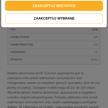
ZASIĘG PRACY [M]
3,2
ZAAKCEPTUJ WSZYSTKIE
CIĘŻAR [KG]
6,2
WYSYŁKA
14 dni
ZAAKCEPTUJ WYBRANE
TYP
1968
LICZBA STOPNI
2x8
ZASIĘG PRACY [M]
3,4
CIĘŻAR [KG]
7,2
WYSYŁKA
14 dni
Drabina dwustronna ALVE Eurostyl wyposażona jest w
zabezpieczenie przed nadmiernym rozsunięciem oraz
zintegrowany zawias na stopniach górnych (pomiędzy nimi nie ma
pustej szczeliny). Dostępne modele mają od 2x2 do 2x8 stopni.
Wysokiej jakości drabina aluminiowa, wyposażona w wygodne i
szerokie stopnie antypoślizgowe. Posiada zabezpieczenie przed
nadmiernym rozsunięciem oraz stopki zapobiegające poślizgowi
drabiny. W zależności od modelu, maksymalna wysokość wynosi