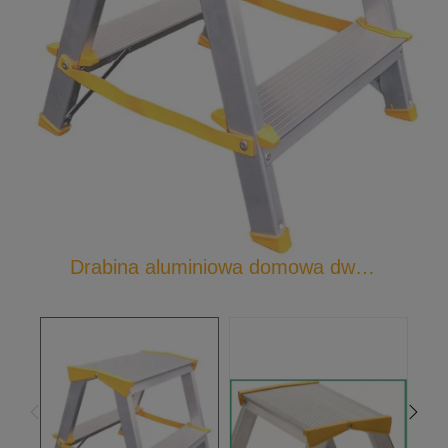
Drabina aluminiowa domowa dwustronna ze zintegrowanym zawiasem Eurostyl 196X