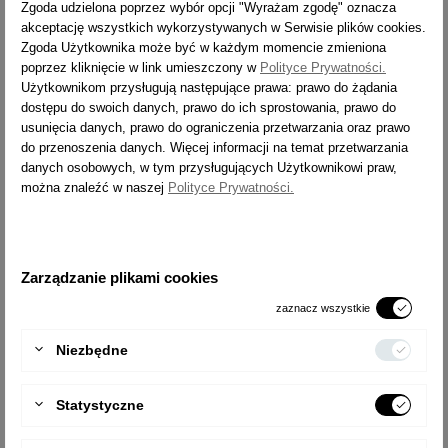
[M]
Zgoda udzielona poprzez wybór opcji "Wyrażam zgodę" oznacza
akceptację wszystkich wykorzystywanych w Serwisie plików cookies.
ZASIĘG PRACY [M]
2,3
Zgoda Użytkownika może być w każdym momencie zmieniona
CIĘŻAR [KG]
1,6
poprzez kliknięcie w link umieszczony w
Polityce Prywatności.
Użytkownikom przysługują następujące prawa: prawo do żądania
WYSYŁKA
24h
dostępu do swoich danych, prawo do ich sprostowania, prawo do
usunięcia danych, prawo do ograniczenia przetwarzania oraz prawo
TYP
1963
do przenoszenia danych. Więcej informacji na temat przetwarzania
danych osobowych, w tym przysługujących Użytkownikowi praw,
LICZBA STOPNI
2x3
można znaleźć w naszej
Polityce Prywatności.
ZASIĘG PRACY [M]
2,5
CIĘŻAR [KG]
2,4
WYSYŁKA
14 dni
Zarządzanie plikami cookies
zaznacz wszystkie
TYP
1964
Niezbędne
LICZBA STOPNI
2x4
ZASIĘG PRACY [M]
2,7
Statystyczne
CIĘŻAR [KG]
3,2
WYSYŁKA
24h