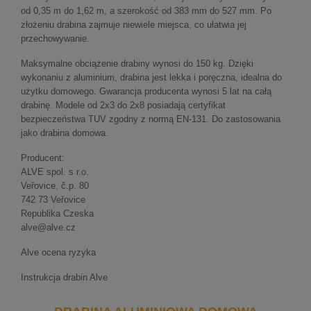
od 0,35 m do 1,62 m, a szerokość od 383 mm do 527 mm. Po
złożeniu drabina zajmuje niewiele miejsca, co ułatwia jej
przechowywanie.
Maksymalne obciążenie drabiny wynosi do 150 kg. Dzięki
wykonaniu z aluminium, drabina jest lekka i poręczna, idealna do
użytku domowego. Gwarancja producenta wynosi 5 lat na całą
drabinę. Modele od 2x3 do 2x8 posiadają certyfikat
bezpieczeństwa TUV zgodny z normą EN-131. Do zastosowania
jako drabina domowa.
Producent:
ALVE spol. s r.o.
Veřovice, č.p. 80
742 73 Veřovice
Republika Czeska
alve@alve.cz
Alve ocena ryzyka
Instrukcja drabin Alve