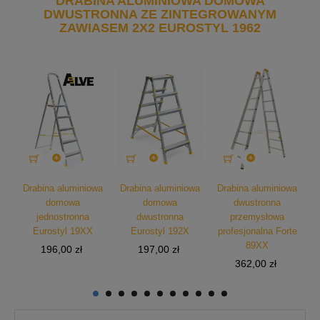
DRABINA ALUMINIOWA DOMOWA
DWUSTRONNA ZE ZINTEGROWANYM
ZAWIASEM 2X2 EUROSTYL 1962



wa
Drabina aluminiowa
Drabina aluminiowa
Drabina aluminiowa
D
domowa
domowa
dwustronna
jednostronna
dwustronna
przemysłowa
Eurostyl 19XX
Eurostyl 192X
profesjonalna Forte
p
89XX
Cena
Cena
196,00 zł
197,00 zł
Cena
362,00 zł