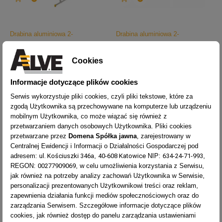
Drabina aluminiowa 2-
Drabina aluminiowa 2-
elementowa wysuwana linką
elementowa wysuwana linką
poszerzona profesjonalna Forte
profesjonalna Forte 83XX
Cookies
88XX
Cena
1 499,00 zł
Cena
1 587,00 zł
Informacje dotyczące plików cookies
Serwis wykorzystuje pliki cookies, czyli pliki tekstowe, które za
zgodą Użytkownika są przechowywane na komputerze lub urządzeniu
mobilnym Użytkownika, co może wiązać się również z
przetwarzaniem danych osobowych Użytkownika. Pliki cookies
przetwarzane przez
Domena Spółka jawna
, zarejestrowany w
Centralnej Ewidencji i Informacji o Działalności Gospodarczej pod
adresem:
ul. Kościuszki 346a
,
40-608 Katowice
NIP:
634-24-71-993
,
REGON:
00277909069
, w celu umożliwienia korzystania z Serwisu,
jak również na potrzeby analizy zachowań Użytkownika w Serwisie,
personalizacji prezentowanych Użytkownikowi treści oraz reklam,
zapewnienia działania funkcji mediów społecznościowych oraz do
zarządzania Serwisem. Szczegółowe informacje dotyczące plików


cookies, jak również dostęp do panelu zarządzania ustawieniami