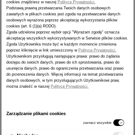
cookies znajdziesz w naszej
Polityce Prywatności.
Podstawą prawną przetwarzania Twoich danych osobowych
zawartych w plikach cookies jest zgoda na przetwarzanie danych
Drabina aluminiowa 2-
Drabina aluminiowa 2-
osobowych wyrażona poprzez akceptację wykorzystania plików
elementowa wysuwana
elementowa wysuwana
cookies (art. 6 (1)(a) RODO).
poszerzona profesjonalna Forte
profesjonalna Forte 82XX
Zgoda udzielona poprzez wybór opcji "Wyrażam zgodę" oznacza
87XX
Cena
698,00 zł
akceptację wszystkich wykorzystywanych w Serwisie plików cookies.
Cena
769,00 zł
Zgoda Użytkownika może być w każdym momencie zmieniona
poprzez kliknięcie w link umieszczony w
Polityce Prywatności.
Użytkownikom przysługują następujące prawa: prawo do żądania
dostępu do swoich danych, prawo do ich sprostowania, prawo do
usunięcia danych, prawo do ograniczenia przetwarzania oraz prawo
Pokazano 1-4 z 4 pozycji
do przenoszenia danych. Więcej informacji na temat przetwarzania
danych osobowych, w tym przysługujących Użytkownikowi praw,
DRABINA ALUMINIOWA 2X20
można znaleźć w naszej
Polityce Prywatności.
Drabina aluminiowa 2x20 to
drabina rozsuwana
składająca się z 2
części, każda po 20 szczebli. W ofercie
drabiny 2-częściowe
wysuwane
z linii Forte. Są to mocne i bardzo trwałe
drabiny
Zarządzanie plikami cookies
profesjonalne
, przeznaczone do intensywnych prac na wysokości.
Doskonale sprawdzają się podczas prac budowlanych oraz
zaznacz wszystkie
konserwatorskich, a także w fabrykach czy magazynach.
Drabiny dla firmy
to
drabiny aluminiowe
o wzmocnionej konstrukcji,