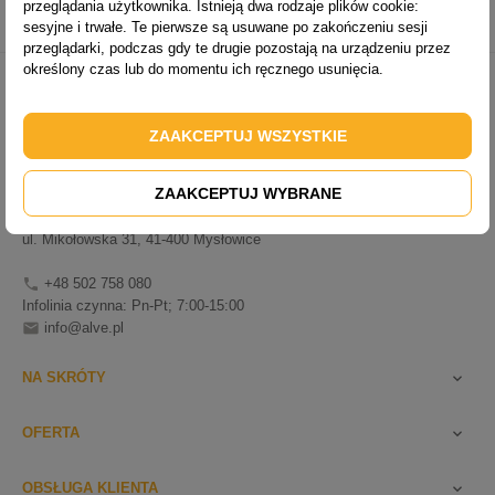
przeglądania użytkownika. Istnieją dwa rodzaje plików cookie:
stabilizator
.
sesyjne i trwałe. Te pierwsze są usuwane po zakończeniu sesji
przeglądarki, podczas gdy te drugie pozostają na urządzeniu przez
określony czas lub do momentu ich ręcznego usunięcia.
ALVE DRABINY
ZAAKCEPTUJ WSZYSTKIE
Biuro:
ZAAKCEPTUJ WYBRANE
ul. Kościuszki 346a, 40-608 Katowice
Magazyn:
ul. Mikołowska 31, 41-400 Mysłowice
+48 502 758 080

Infolinia czynna: Pn-Pt; 7:00-15:00
info@alve.pl

NA SKRÓTY

OFERTA

OBSŁUGA KLIENTA
