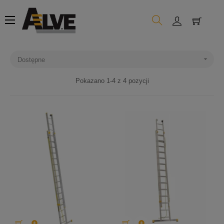
Toggle
☰
navigation

Dostępne
Pokazano 1-4 z 4 pozycji

