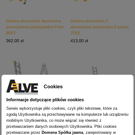
Drabina aluminiowa dwustronna
Drabina aluminiowa 2-
przemysłowa profesjonalna Forte
elementowa uniwersalna Eurostyl
89XX
75XX
Cena
Cena
362,00 zł
413,00 zł
Cookies
Informacje dotyczące plików cookies
Serwis wykorzystuje pliki cookies, czyli pliki tekstowe, które za
zgodą Użytkownika są przechowywane na komputerze lub urządzeniu
mobilnym Użytkownika, co może wiązać się również z


przetwarzaniem danych osobowych Użytkownika. Pliki cookies
przetwarzane przez
Domena Spółka jawna
, zarejestrowany w