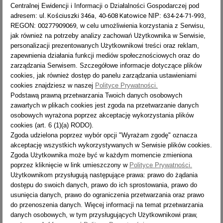
Centralnej Ewidencji i Informacji o Działalności Gospodarczej pod
Drabina aluminiowa 2-
Drabina aluminiowa 2-
adresem:
ul. Kościuszki 346a
,
40-608 Katowice
NIP:
634-24-71-993
,
elementowa uniwersalna
elementowa wysuwana Eurostyl
REGON:
00277909069
, w celu umożliwienia korzystania z Serwisu,
profesjonalna Forte 85XX
72XX
jak również na potrzeby analizy zachowań Użytkownika w Serwisie,
personalizacji prezentowanych Użytkownikowi treści oraz reklam,
Cena
Cena
699,00 zł
422,00 zł
zapewnienia działania funkcji mediów społecznościowych oraz do
zarządzania Serwisem. Szczegółowe informacje dotyczące plików
cookies, jak również dostęp do panelu zarządzania ustawieniami
cookies znajdziesz w naszej
Polityce Prywatności.
Podstawą prawną przetwarzania Twoich danych osobowych
zawartych w plikach cookies jest zgoda na przetwarzanie danych
osobowych wyrażona poprzez akceptację wykorzystania plików
cookies (art. 6 (1)(a) RODO).
Zgoda udzielona poprzez wybór opcji "Wyrażam zgodę" oznacza
akceptację wszystkich wykorzystywanych w Serwisie plików cookies.
Zgoda Użytkownika może być w każdym momencie zmieniona
poprzez kliknięcie w link umieszczony w
Polityce Prywatności.
Użytkownikom przysługują następujące prawa: prawo do żądania


dostępu do swoich danych, prawo do ich sprostowania, prawo do
usunięcia danych, prawo do ograniczenia przetwarzania oraz prawo
do przenoszenia danych. Więcej informacji na temat przetwarzania
danych osobowych, w tym przysługujących Użytkownikowi praw,
Drabina aluminiowa 2-
Drabina aluminiowa 2-