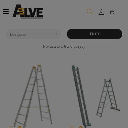
Toggle
☰
navigation

FILTR
Dostępne
Pokazano 1-6 z 6 pozycji

