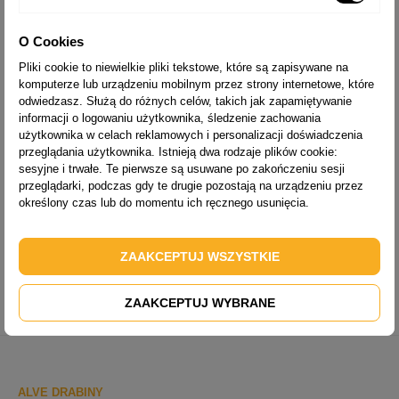
bezpieczeństwo podczas użytkowania.
Drabiny dwustronne
to drabiny wolnostojące, które umożliwiają
O Cookies
wchodzenie i schodzenie z dwóch stron. Wyposażone w specjalną
Pliki cookie to niewielkie pliki tekstowe, które są zapisywane na
taśmę zabezpieczającą przed rozsuwaniem.
Drabiny 2-częściowe
komputerze lub urządzeniu mobilnym przez strony internetowe, które
uniwersalne
mają możliwość rozłożenia jako drabina rozstawna oraz
odwiedzasz. Służą do różnych celów, takich jak zapamiętywanie
drabina rozsuwana. Natomiast
drabiny 2-częściowe wysuwane
są
informacji o logowaniu użytkownika, śledzenie zachowania
przydatne, gdy niezbędna jest duża wysokość robocza drabiny.
użytkownika w celach reklamowych i personalizacji doświadczenia
Drabiny aluminiowe
z maksymalnym obciążeniem do 150 kg.
przeglądania użytkownika. Istnieją dwa rodzaje plików cookie:
Wyprodukowane zgodnie z normą PN-EN-131 oraz zaopatrzone w
sesyjne i trwałe. Te pierwsze są usuwane po zakończeniu sesji
certyfikat TUV, w celu zapewnienia najwyższego poziomu
przeglądarki, podczas gdy te drugie pozostają na urządzeniu przez
bezpieczeństwa. Wytrzymała konstrukcja aluminiowa zapewnia dużą
określony czas lub do momentu ich ręcznego usunięcia.
żywotność drabiny.
Drabiny ALVE
oferują również
drabiny wielofunkcyjne
,
drabiny
jednostronne
,
drabiny rozstawne
,
drabiny magazynowe
oraz
drabiny
ZAAKCEPTUJ WSZYSTKIE
specjalne
. Solidne produkty do użytku przez wiele lat. Ponadto w
asortymencie funkcjonalne
akcesoria do drabin aluminiowych
, a także
łatwo dostępne
części zamienne do drabin
.
ZAAKCEPTUJ WYBRANE
ALVE DRABINY