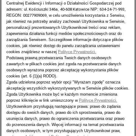
Centralnej Ewidencji i Informacji o Działalności Gospodarczej pod
adresem:
ul. Kościuszki 346a
,
40-608 Katowice
NIP:
634-24-71-993
,
REGON:
00277909069
, w celu umożliwienia korzystania z Serwisu,
Drabina aluminiowa 1-
jak również na potrzeby analizy zachowań Użytkownika w Serwisie,
elementowa przystawna
personalizacji prezentowanych Użytkownikowi treści oraz reklam,
profesjonalna Forte 81XX
zapewnienia działania funkcji mediów społecznościowych oraz do
zarządzania Serwisem. Szczegółowe informacje dotyczące plików
Cena
342,00 zł
cookies, jak również dostęp do panelu zarządzania ustawieniami
cookies znajdziesz w naszej
Polityce Prywatności.
Podstawą prawną przetwarzania Twoich danych osobowych
zawartych w plikach cookies jest zgoda na przetwarzanie danych
Pokazano 1-1 z 1 pozycji
osobowych wyrażona poprzez akceptację wykorzystania plików
cookies (art. 6 (1)(a) RODO).
Zgoda udzielona poprzez wybór opcji "Wyrażam zgodę" oznacza
DRABINA ALUMINIOWA 1X20
akceptację wszystkich wykorzystywanych w Serwisie plików cookies.
Zgoda Użytkownika może być w każdym momencie zmieniona
Solidna i wytrzymała drabina aluminiowa 1x20 to
drabina przystawna
z
poprzez kliknięcie w link umieszczony w
Polityce Prywatności.
linii specjalistycznej Forte. Przeznaczona jest do wykorzystania jako
Użytkownikom przysługują następujące prawa: prawo do żądania
drabina profesjonalna
, we wszelkiego rodzaju pracach budowlanych,
dostępu do swoich danych, prawo do ich sprostowania, prawo do
remontowych, konserwatorskich oraz wykończeniowych. Mocna
usunięcia danych, prawo do ograniczenia przetwarzania oraz prawo
drabina aluminiowa
, odporna na uszkodzenia i wyjątkowo trwała.
do przenoszenia danych. Więcej informacji na temat przetwarzania
Bardzo duży maksymalny zasięg pracy sprawia, że drabina może być
danych osobowych, w tym przysługujących Użytkownikowi praw,
wykorzystywana w trudno dostępnych miejscach.
Drabiny aluminiowe