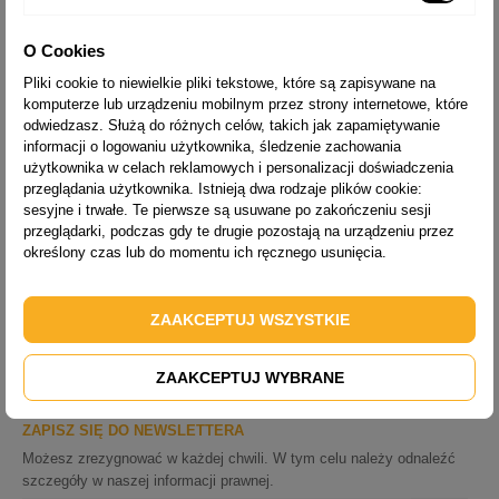
Biuro:
O Cookies
ul. Kościuszki 346a, 40-608 Katowice
Pliki cookie to niewielkie pliki tekstowe, które są zapisywane na
Magazyn:
komputerze lub urządzeniu mobilnym przez strony internetowe, które
ul. Mikołowska 31, 41-400 Mysłowice
odwiedzasz. Służą do różnych celów, takich jak zapamiętywanie
informacji o logowaniu użytkownika, śledzenie zachowania
+48 502 758 080

użytkownika w celach reklamowych i personalizacji doświadczenia
Infolinia czynna: Pn-Pt; 7:00-15:00
przeglądania użytkownika. Istnieją dwa rodzaje plików cookie:
info@alve.pl

sesyjne i trwałe. Te pierwsze są usuwane po zakończeniu sesji
przeglądarki, podczas gdy te drugie pozostają na urządzeniu przez
NA SKRÓTY

określony czas lub do momentu ich ręcznego usunięcia.
OFERTA

ZAAKCEPTUJ WSZYSTKIE
OBSŁUGA KLIENTA

ZAAKCEPTUJ WYBRANE
ZAPISZ SIĘ DO NEWSLETTERA
Możesz zrezygnować w każdej chwili. W tym celu należy odnaleźć
szczegóły w naszej informacji prawnej.