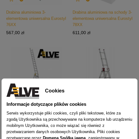
Drabina aluminiowa 3-
Drabina aluminiowa na schody 3-
elementowa uniwersalna Eurostyl
elementowa uniwersalna Eurostyl
76XX
78XX
Cena
Cena
567,00 zł
611,00 zł
Cookies
Informacje dotyczące plików cookies
Serwis wykorzystuje pliki cookies, czyli pliki tekstowe, które za


zgodą Użytkownika są przechowywane na komputerze lub urządzeniu
mobilnym Użytkownika, co może wiązać się również z
Drabina aluminiowa 3-
Drabina aluminiowa domowa 3-
przetwarzaniem danych osobowych Użytkownika. Pliki cookies
elementowa uniwersalna
elementowa uniwersalna Helper
przetwarzane przez
Domena Spółka jawna
, zarejestrowany w