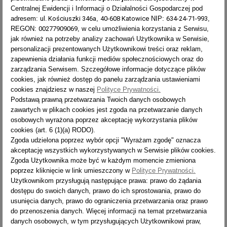
profesjonalna Forte 86XX
66XX
Centralnej Ewidencji i Informacji o Działalności Gospodarczej pod
Cena
Cena
908,00 zł
565,00 zł
adresem:
ul. Kościuszki 346a
,
40-608 Katowice
NIP:
634-24-71-993
,
REGON:
00277909069
, w celu umożliwienia korzystania z Serwisu,
jak również na potrzeby analizy zachowań Użytkownika w Serwisie,
personalizacji prezentowanych Użytkownikowi treści oraz reklam,
zapewnienia działania funkcji mediów społecznościowych oraz do
zarządzania Serwisem. Szczegółowe informacje dotyczące plików
cookies, jak również dostęp do panelu zarządzania ustawieniami
cookies znajdziesz w naszej
Polityce Prywatności.
Podstawą prawną przetwarzania Twoich danych osobowych
zawartych w plikach cookies jest zgoda na przetwarzanie danych
osobowych wyrażona poprzez akceptację wykorzystania plików
cookies (art. 6 (1)(a) RODO).
Zgoda udzielona poprzez wybór opcji "Wyrażam zgodę" oznacza
akceptację wszystkich wykorzystywanych w Serwisie plików cookies.

Zgoda Użytkownika może być w każdym momencie zmieniona
poprzez kliknięcie w link umieszczony w
Polityce Prywatności.
Drabina aluminiowa 3-
Użytkownikom przysługują następujące prawa: prawo do żądania
elementowa uniwersalna
dostępu do swoich danych, prawo do ich sprostowania, prawo do
profesjonalna Forte 86XXS z
usunięcia danych, prawo do ograniczenia przetwarzania oraz prawo
wyciąganym trzecim elementem
do przenoszenia danych. Więcej informacji na temat przetwarzania
(dodatkowy stabilizator)
danych osobowych, w tym przysługujących Użytkownikowi praw,