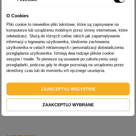
wykonywania codziennych prac w domu oraz w ogrodzie.
Drabina
aluminiowa
przeznaczona do użytku jako
drabina domowa
. Lekka
konstrukcja jest wygodna do transportu oraz rozkładania.
O Cookies
Drabiny półprofesjonalne Eurostyl to solidne i trwałe
drabiny
Pliki cookie to niewielkie pliki tekstowe, które są zapisywane na
aluminiowe
, które sprawdzają się do użytku w biurach, warsztatach,
komputerze lub urządzeniu mobilnym przez strony internetowe, które
przy remontach oraz pracach konserwatorskich. Dostępna również
odwiedzasz. Służą do różnych celów, takich jak zapamiętywanie
drabina na schody, doskonale sprawdzająca się na schodach i
informacji o logowaniu użytkownika, śledzenie zachowania
pochyłościach terenu.
użytkownika w celach reklamowych i personalizacji doświadczenia
Drabiny profesjonalne
Forte przeznaczone są do użytku jako
drabiny
przeglądania użytkownika. Istnieją dwa rodzaje plików cookie:
dla firm
. Mocne wykonanie z komponentów najwyższej jakości
sesyjne i trwałe. Te pierwsze są usuwane po zakończeniu sesji
sprawia, że drabina jest bardzo wytrzymała i odporna na uszkodzenia.
przeglądarki, podczas gdy te drugie pozostają na urządzeniu przez
Maksymalne obciążenie do 150 kg zapewnia stabilność konstrukcji
określony czas lub do momentu ich ręcznego usunięcia.
podczas pracy.
Dodatkowo drabiny można wyposażyć w
akcesoria do drabin
, takie
jak
kółka
,
haki
czy
szpice
, które zwiększają funkcjonalność i
ZAAKCEPTUJ WSZYSTKIE
efektywność pracy. W asortymencie także
części zamienne do
drabiny
, które umożliwiają wymianę zużytego elementu drabiny.
ZAAKCEPTUJ WYBRANE
Dostępne różne
stopki
do drabin oraz
stabilizator
.