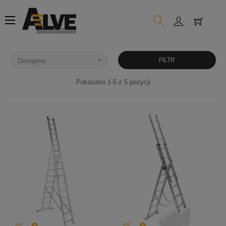
Toggle
☰
navigation

FILTR
Dostępne
Pokazano 1-5 z 5 pozycji

