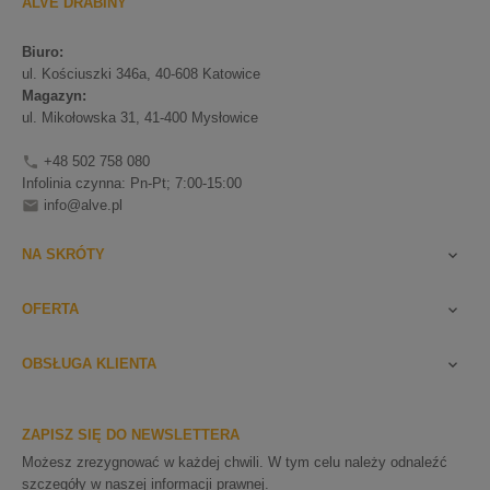
ALVE DRABINY
Biuro:
ul. Kościuszki 346a, 40-608 Katowice
Magazyn:
ul. Mikołowska 31, 41-400 Mysłowice
+48 502 758 080

Infolinia czynna: Pn-Pt; 7:00-15:00
info@alve.pl

NA SKRÓTY

OFERTA

OBSŁUGA KLIENTA

ZAPISZ SIĘ DO NEWSLETTERA
Możesz zrezygnować w każdej chwili. W tym celu należy odnaleźć
szczegóły w naszej informacji prawnej.