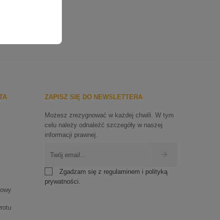
TA
ZAPISZ SIĘ DO NEWSLETTERA
Możesz zrezygnować w każdej chwili. W tym
celu należy odnaleźć szczegóły w naszej
informacji prawnej.
Zgadzam się z regulaminem i polityką
prywatności.
mowy
rotu