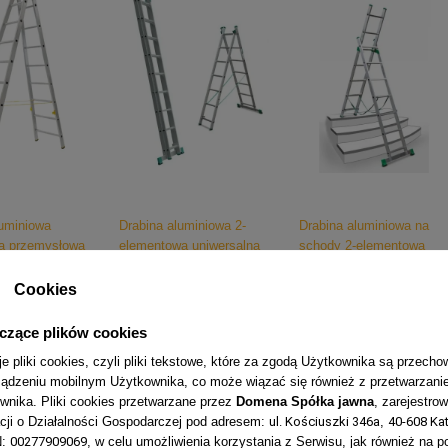
luminiowa
Drabina aluminiowa 2-
Drabina aluminiowa na
a przemysłowa
elementowa uniwersalna
schody 2-elementowa
alna Forte 89XX
Eurostyl 75XX
uniwersalna Eurostyl
77XX
Cookies
Cena
413,00 zł
Cena
427,00 zł
yczące plików cookies
e pliki cookies, czyli pliki tekstowe, które za zgodą Użytkownika są przech
ządzeniu mobilnym Użytkownika, co może wiązać się również z przetwarzan
nika. Pliki cookies przetwarzane przez
Domena Spółka jawna
, zarejestro
acji o Działalności Gospodarczej pod adresem:
ul. Kościuszki 346a
,
40-608 Ka
N:
00277909069
, w celu umożliwienia korzystania z Serwisu, jak również na p