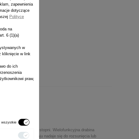
eklam, zapewnienia
rmacje dotyczące
aszej
Polityce
goda na
t. 6 (1)(a)
zystywanych w
liknięcie w link
awo do ich
przenoszenia
żytkownikowi praw,
 wszystkie
iewięciu szczebli lub stopni. Wielofunkcyjna drabina
W zależności od rodzaju nadaje się do rozsunięcia lub