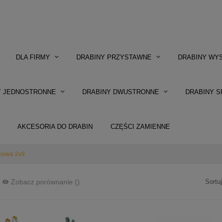
DLA FIRMY
DRABINY PRZYSTAWNE
DRABINY WY
Y JEDNOSTRONNE
DRABINY DWUSTRONNE
DRABINY S
AKCESORIA DO DRABIN
CZĘŚCI ZAMIENNE
niowa 2x9
Sortu
Zobacz porównanie
(
)