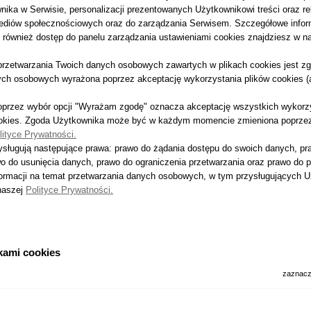
ika w Serwisie, personalizacji prezentowanych Użytkownikowi treści oraz r
 mediów społecznościowych oraz do zarządzania Serwisem. Szczegółowe info
k również dostęp do panelu zarządzania ustawieniami cookies znajdziesz w n
rzetwarzania Twoich danych osobowych zawartych w plikach cookies jest z
ch osobowych wyrażona poprzez akceptację wykorzystania plików cookies (ar
luminiowa
oprzez wybór opcji "Wyrażam zgodę" oznacza akceptację wszystkich wykor
a z uchwytem
ookies. Zgoda Użytkownika może być w każdym momencie zmieniona poprzez k
X
lityce Prywatności.
sługują następujące prawa: prawo do żądania dostępu do swoich danych, pr
zł
o do usunięcia danych, prawo do ograniczenia przetwarzania oraz prawo do 
formacji na temat przetwarzania danych osobowych, w tym przysługujących U
naszej
Polityce Prywatności.
1-6 z 6 pozycji
BINA ALUMINIOWA 2X9
kami cookies
zaznacz
poręczna drabina aluminiowa 2x9 to drabina składająca się z dwóch części i dz
a 2x9 może być użytkowana jako
drabina przystawna
lub
drabina rozstawna
. 