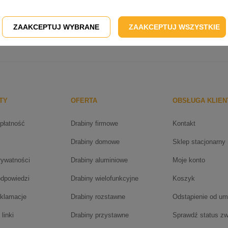
ZAAKCEPTUJ WYBRANE
ZAAKCEPTUJ WSZYSTKIE
TY
OFERTA
OBSŁUGA KLIEN
 płatność
Drabiny firmowe
Kontakt
Drabiny domowe
Sklep stacjonarny
rywatności
Drabiny aluminiowe
Moje konto
odpowiedzi
Drabiny wielofunkcyjne
Koszyk
eklamacje
Drabiny rozstawne
Odstąpienie od u
linki
Drabiny przystawne
Sprawdź status zw