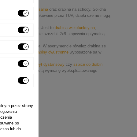
na 2 częściowa uniwersalna
oraz drabina na schody. Solidna
N-EN-131 oraz certyfikowane przez TUV, dzięki czemu mogą
 drabina wolnostojąca. Jest to
drabina wielofunkcyjna
,
abina wysuwana
o liczbie szczebli 2x9 zapewnia optymalną
biny przystawne
.
ofesjonalna
z linii Forte. W asortymencie również drabina ze
omowa
. Wytrzymałe
drabiny dwustronne
wyposażone są w
czas pracy.
uchwyt dachowy
,
uchwyt dystansowy
czy
szpice do drabin
rabiny
, umożliwiają prostą wymianę wyeksploatowanego
bilnym przez strony
 logowaniu
dczenia
 usuwane po
 czas lub do